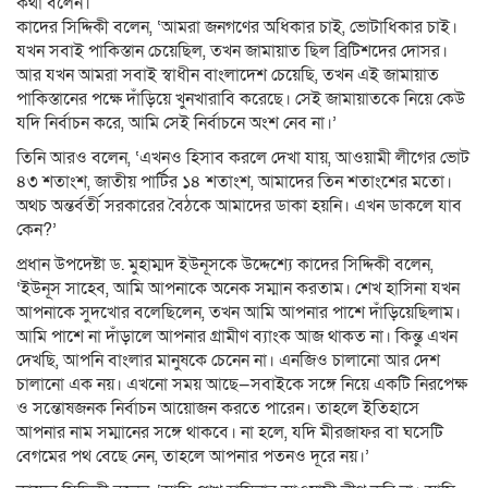
কথা বলেন।
কাদের সিদ্দিকী বলেন, ‘আমরা জনগণের অধিকার চাই, ভোটাধিকার চাই।
যখন সবাই পাকিস্তান চেয়েছিল, তখন জামায়াত ছিল ব্রিটিশদের দোসর।
আর যখন আমরা সবাই স্বাধীন বাংলাদেশ চেয়েছি, তখন এই জামায়াত
পাকিস্তানের পক্ষে দাঁড়িয়ে খুনখারাবি করেছে। সেই জামায়াতকে নিয়ে কেউ
যদি নির্বাচন করে, আমি সেই নির্বাচনে অংশ নেব না।’
তিনি আরও বলেন, ‘এখনও হিসাব করলে দেখা যায়, আওয়ামী লীগের ভোট
৪৩ শতাংশ, জাতীয় পার্টির ১৪ শতাংশ, আমাদের তিন শতাংশের মতো।
অথচ অন্তর্বর্তী সরকারের বৈঠকে আমাদের ডাকা হয়নি। এখন ডাকলে যাব
কেন?’
প্রধান উপদেষ্টা ড. মুহাম্মদ ইউনূসকে উদ্দেশ্যে কাদের সিদ্দিকী বলেন,
‘ইউনূস সাহেব, আমি আপনাকে অনেক সম্মান করতাম। শেখ হাসিনা যখন
আপনাকে সুদখোর বলেছিলেন, তখন আমি আপনার পাশে দাঁড়িয়েছিলাম।
আমি পাশে না দাঁড়ালে আপনার গ্রামীণ ব্যাংক আজ থাকত না। কিন্তু এখন
দেখছি, আপনি বাংলার মানুষকে চেনেন না। এনজিও চালানো আর দেশ
চালানো এক নয়। এখনো সময় আছে—সবাইকে সঙ্গে নিয়ে একটি নিরপেক্ষ
ও সন্তোষজনক নির্বাচন আয়োজন করতে পারেন। তাহলে ইতিহাসে
আপনার নাম সম্মানের সঙ্গে থাকবে। না হলে, যদি মীরজাফর বা ঘসেটি
বেগমের পথ বেছে নেন, তাহলে আপনার পতনও দূরে নয়।’