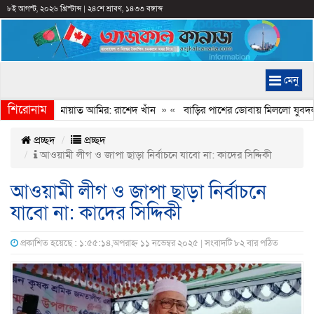
৮ই আগস্ট, ২০২৬ খ্রিস্টাব্দ
|
২৪শে শ্রাবণ, ১৪৩৩ বঙ্গাব্দ
মেনু
শিরোনাম
মানি করেন জামায়াত আমির: রাশেদ খাঁন
» «
বাড়ির পাশের ডোবায় মিললো যুবদল নে
প্রচ্ছদ
প্রচ্ছদ
আওয়ামী লীগ ও জাপা ছাড়া নির্বাচনে যাবো না: কাদের সিদ্দিকী
আওয়ামী লীগ ও জাপা ছাড়া নির্বাচনে
যাবো না: কাদের সিদ্দিকী
প্রকাশিত হয়েছে : ১:৫৫:১৪,অপরাহ্ন ১১ নভেম্বর ২০২৫ | সংবাদটি ৮২ বার পঠিত