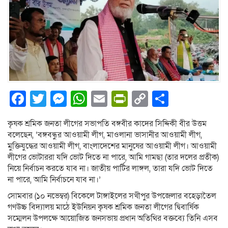
Facebook
Twitter
Messenger
WhatsApp
Email
PrintFriendly
Copy
Share
Link
কৃষক শ্রমিক জনতা লীগের সভাপতি বঙ্গবীর কাদের সিদ্দিকী বীর উত্তম
বলেছেন, ‘বঙ্গবন্ধুর আওয়ামী লীগ, মাওলানা ভাসানীর আওয়ামী লীগ,
মুক্তিযুদ্ধের আওয়ামী লীগ, বাংলাদেশের মানুষের আওয়ামী লীগ। আওয়ামী
লীগের ভোটাররা যদি ভোট দিতে না পারে, আমি গামছা (তার দলের প্রতীক)
নিয়ে নির্বাচন করতে যাব না। জাতীয় পার্টির লাঙ্গল, তারা যদি ভোট দিতে
না পারে, আমি নির্বাচনে যাব না।’
সোমবার (১০ নভেম্বর) বিকেলে টাঙ্গাইলের সখীপুর উপজেলার বহেড়াতৈল
গণউচ্চ বিদ্যালয় মাঠে ইউনিয়ন কৃষক শ্রমিক জনতা লীগের দ্বিবার্ষিক
সম্মেলন উপলক্ষে আয়োজিত জনসভায় প্রধান অতিথির বক্তব্যে তিনি এসব