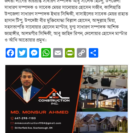
জনতা লীগের ভারপ্রাপ্ত সাধারণ সম্পাদক আবু সালেক হিটলু, উপজেলা
সাধারণ সম্পাদক ও সাবেক মেয়র সানোয়ার হোসেন সজীব, কালিহাতি
উপজেলা সাধারণ সম্পাদক ইথার সিদ্দিকী, বাসাইলের সাবেক মেয়র রাহাত
হাসান টিপু, উপদেষ্টা বীর মুক্তিযোদ্ধা বিল্লাল হোসেন, আব্দুল্লাহ মিয়া,
সহসভাপতি সানোয়ার হোসেন মাস্টার, যুগ্ম সাধারণ সম্পাদক আশিক
জাহাঙ্গীর, আলমগীর সিদ্দিকী, আবু জাহিদ রিপন, দেলোয়ার হোসেন মাস্টার
ও আঁখি আতোয়ার প্রমুখ।
Facebook
Twitter
Messenger
WhatsApp
Email
PrintFriendly
Copy
Share
Link