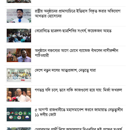
রাষ্ট্রীয় অনুষ্ঠানের প্রামাণ্যচিত্রে ইতিহাস বিকৃত করার অভিযোগ
আখতার হোসেনের
বেরোবিতে ছাত্রদল-ছাত্রশিবির সংঘর্ষ, কয়েকজন আহত
অনুষ্ঠানে বক্তব্যের আগে চোখে ব্যান্ডেজ বাঁধলেন নাসীরুদ্দীন
পাটওয়ারী
দেশে নতুন দলের আত্মপ্রকাশ, নেতৃত্বে যারা
গণতন্ত্র যদি চলে, তবে বাকি কাজগুলো হয়ে যায়: মির্জা ফখরুল
৫ আগস্ট রাজধানীতে মহাসমাবেশ করবে জামায়াত নেতৃত্বাধীন
১১ দলীয় জোট
চেয়ারম্যান প্রার্থী নিয়ে জামালপুরে বিএনপির দুই পক্ষের সংঘর্ষ,