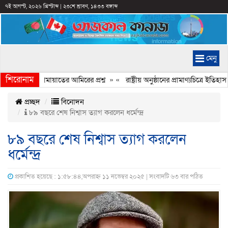
৭ই আগস্ট, ২০২৬ খ্রিস্টাব্দ
|
২৩শে শ্রাবণ, ১৪৩৩ বঙ্গাব্দ
মেনু
শিরোনাম
ছে কেন, জামায়াতের আমিরের প্রশ্ন
» «
রাষ্ট্রীয় অনুষ্ঠানের প্রামাণ্যচিত্রে ইত
প্রচ্ছদ
বিনোদন
৮৯ বছরে শেষ নিশ্বাস ত্যাগ করলেন ধর্মেন্দ্র
৮৯ বছরে শেষ নিশ্বাস ত্যাগ করলেন
ধর্মেন্দ্র
প্রকাশিত হয়েছে : ১:৫৮:৪৪,অপরাহ্ন ১১ নভেম্বর ২০২৫ | সংবাদটি ৬৩ বার পঠিত