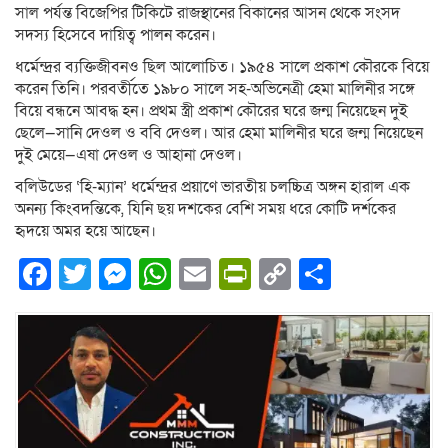
সাল পর্যন্ত বিজেপির টিকিটে রাজস্থানের বিকানের আসন থেকে সংসদ
সদস্য হিসেবে দায়িত্ব পালন করেন।
ধর্মেন্দ্রর ব্যক্তিজীবনও ছিল আলোচিত। ১৯৫৪ সালে প্রকাশ কৌরকে বিয়ে
করেন তিনি। পরবর্তীতে ১৯৮০ সালে সহ-অভিনেত্রী হেমা মালিনীর সঙ্গে
বিয়ে বন্ধনে আবদ্ধ হন। প্রথম স্ত্রী প্রকাশ কৌরের ঘরে জন্ম নিয়েছেন দুই
ছেলে—সানি দেওল ও ববি দেওল। আর হেমা মালিনীর ঘরে জন্ম নিয়েছেন
দুই মেয়ে—এষা দেওল ও আহানা দেওল।
বলিউডের ‘হি-ম্যান’ ধর্মেন্দ্রর প্রয়াণে ভারতীয় চলচ্চিত্র অঙ্গন হারাল এক
অনন্য কিংবদন্তিকে, যিনি ছয় দশকের বেশি সময় ধরে কোটি দর্শকের
হৃদয়ে অমর হয়ে আছেন।
Facebook
Twitter
Messenger
WhatsApp
Email
PrintFriendly
Copy
Share
Link