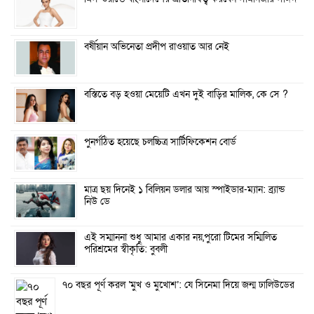
বর্ষীয়ান অভিনেতা প্রদীপ রাওয়াত আর নেই
বস্তিতে বড় হওয়া মেয়েটি এখন দুই বাড়ির মালিক, কে সে ?
পুনর্গঠিত হয়েছে চলচ্চিত্র সার্টিফিকেশন বোর্ড
মাত্র ছয় দিনেই ১ বিলিয়ন ডলার আয় স্পাইডার-ম্যান: ব্র্যান্ড
নিউ ডে
এই সম্মাননা শুধু আমার একার নয়,পুরো টিমের সম্মিলিত
পরিশ্রমের স্বীকৃতি: বুবলী
৭০ বছর পূর্ণ করল ‘মুখ ও মুখোশ’: যে সিনেমা দিয়ে জন্ম ঢালিউডের