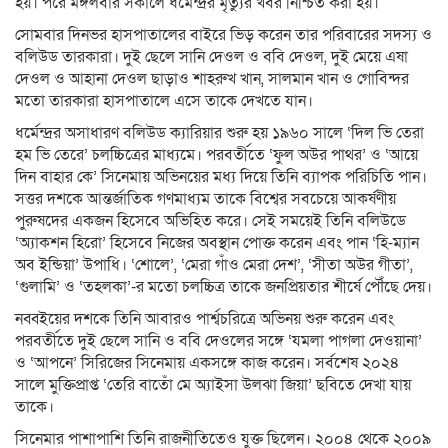
হয়। পরে মঙ্গলবার সকালে ধর্মেন্দ্রর মৃত্যুর খবর নিশ্চিত করা হয়।
সোমবার দিনভর হাসপাতালের বাইরে ভিড় করেন তার পরিবারের সদস্য ও
বলিউড তারকারা। দুই ছেলে সানি দেওল ও ববি দেওল, দুই মেয়ে এষা
দেওল ও আহানা দেওল ছাড়াও শাহরুখ খান, সালমান খান ও গোবিন্দর
মতো তারকারা হাসপাতালে এসে তাকে দেখতে যান।
ধর্মেন্দ্রর অসাধারণ বলিউড ক্যারিয়ার শুরু হয় ১৯৬০ সালে ‘দিল ভি তেরা
হম ভি তেরে’ চলচ্চিত্রের মাধ্যমে। পরবর্তীতে ‘ফুল অউর পাথর’ ও ‘আয়ে
দিন বাহার কে’ সিনেমায় অভিনয়ের মধ্য দিয়ে তিনি ব্যাপক পরিচিতি পান।
সত্তর দশকে আন্তর্জাতিক গণমাধ্যম তাকে বিশ্বের সবচেয়ে আকর্ষণীয়
পুরুষদের একজন হিসেবে অভিহিত করে। সেই সময়েই তিনি বলিউডে
‘অ্যাকশন হিরো’ হিসেবে নিজের অবস্থান পোক্ত করেন এবং পান ‘হি-ম্যান
অব ইন্ডিয়া’ উপাধি। ‘শোলে’, ‘মেরা গাঁও মেরা দেশ’, ‘সীতা অউর গীতা’,
‘গুলামি’ ও ‘তহলকা’-র মতো চলচ্চিত্র তাকে জনপ্রিয়তার শীর্ষে পৌঁছে দেয়।
নব্বইয়ের দশকে তিনি আবারও পার্শ্বচরিত্রে অভিনয় শুরু করেন এবং
পরবর্তীতে দুই ছেলে সানি ও ববি দেওলের সঙ্গে ‘যমলা পাগলা দেওয়ানা’
ও ‘আপনে’ সিরিজের সিনেমায় একসঙ্গে কাজ করেন। সর্বশেষ ২০২৪
সালে মুক্তিপ্রাপ্ত ‘তেরি বাতোঁ মে অ্যাইসা উলঝা জিয়া’ ছবিতে দেখা যায়
তাকে।
সিনেমার পাশাপাশি তিনি রাজনীতিতেও যুক্ত ছিলেন। ২০০৪ থেকে ২০০৯