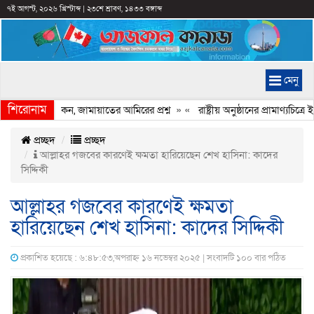
৭ই আগস্ট, ২০২৬ খ্রিস্টাব্দ
|
২৩শে শ্রাবণ, ১৪৩৩ বঙ্গাব্দ
মেনু
শিরোনাম
েরি হচ্ছে কেন, জামায়াতের আমিরের প্রশ্ন
» «
রাষ্ট্রীয় অনুষ্ঠানের প্রামাণ্যচিত
প্রচ্ছদ
প্রচ্ছদ
আল্লাহর গজবের কারণেই ক্ষমতা হারিয়েছেন শেখ হাসিনা: কাদের
সিদ্দিকী
আল্লাহর গজবের কারণেই ক্ষমতা
হারিয়েছেন শেখ হাসিনা: কাদের সিদ্দিকী
প্রকাশিত হয়েছে : ৬:৪৮:৫৩,অপরাহ্ন ১৬ নভেম্বর ২০২৫ | সংবাদটি ১০০ বার পঠিত