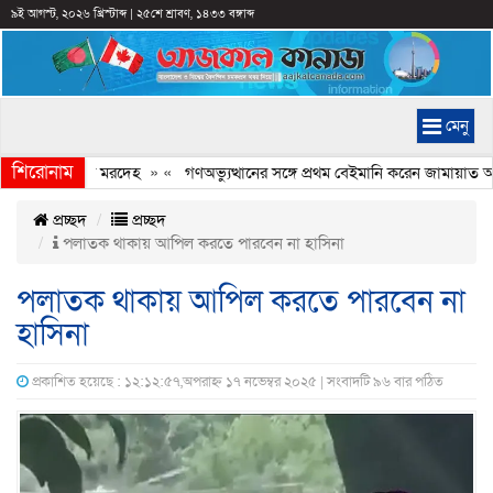
৯ই আগস্ট, ২০২৬ খ্রিস্টাব্দ
|
২৫শে শ্রাবণ, ১৪৩৩ বঙ্গাব্দ
মেনু
শিরোনাম
লছিল কিশোরের মরদেহ
» «
গণঅভ্যুত্থানের সঙ্গে প্রথম বেইমানি করেন জামায়াত আমি
প্রচ্ছদ
প্রচ্ছদ
পলাতক থাকায় আপিল করতে পারবেন না হাসিনা
পলাতক থাকায় আপিল করতে পারবেন না
হাসিনা
প্রকাশিত হয়েছে : ১২:১২:৫৭,অপরাহ্ন ১৭ নভেম্বর ২০২৫ | সংবাদটি ৯৬ বার পঠিত