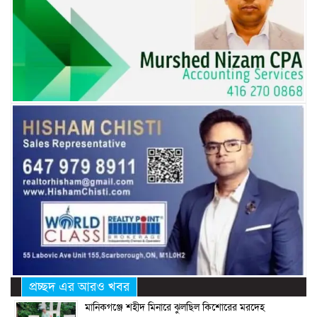
প্রচ্ছদ এর আরও খবর
মানিকগঞ্জে শহীদ মিনারে ঝুলছিল কিশোরের মরদেহ