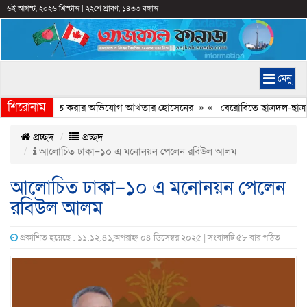
৬ই আগস্ট, ২০২৬ খ্রিস্টাব্দ
|
২২শে শ্রাবণ, ১৪৩৩ বঙ্গাব্দ
মেনু
শিরোনাম
্যচিত্রে ইতিহাস বিকৃত করার অভিযোগ আখতার হোসেনের
» «
বেরোবিতে ছাত্রদল-ছাত্রশ
প্রচ্ছদ
প্রচ্ছদ
আলোচিত ঢাকা–১০ এ মনোনয়ন পেলেন রবিউল আলম
আলোচিত ঢাকা–১০ এ মনোনয়ন পেলেন
রবিউল আলম
প্রকাশিত হয়েছে : ১১:১২:৪১,অপরাহ্ন ০৪ ডিসেম্বর ২০২৫ | সংবাদটি ৫৮ বার পঠিত