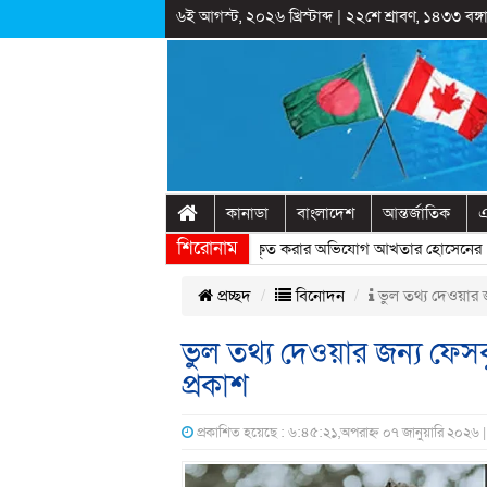
৬ই আগস্ট, ২০২৬ খ্রিস্টাব্দ
|
২২শে শ্রাবণ, ১৪৩৩ বঙ্গা
কানাডা
বাংলাদেশ
আন্তর্জাতিক
এ
শিরোনাম
ষ্ট্রীয় অনুষ্ঠানের প্রামাণ্যচিত্রে ইতিহাস বিকৃত করার অভিযোগ আখতার হোসেনের
» «
প্রচ্ছদ
বিনোদন
ভুল তথ্য দেওয়ার জ
ভুল তথ্য দেওয়ার জন্য ফেস
প্রকাশ
প্রকাশিত হয়েছে : ৬:৪৫:২১,অপরাহ্ন ০৭ জানুয়ারি ২০২৬ 