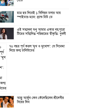
বোর্ড
মাত্র ছয় দিনেই ১ বিলিয়ন ডলার আয়
স্পাইডার-ম্যান: ব্র্যান্ড নিউ ডে
এই সম্মাননা শুধু আমার একার নয়,পুরো
টিমের সম্মিলিত পরিশ্রমের স্বীকৃতি: বুবলী
৭০ বছর পূর্ণ করল ‘মুখ ও মুখোশ’: যে সিনেমা
দিয়ে জন্ম ঢালিউডের
আল্লু আর্জুন কেন কেঁদেছিলেন শ্রীদেবীর
বিয়ের দিন