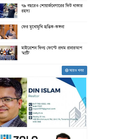
৭৯ বছরেও শোয়ার্জনেগারের ফিট থাকার
রহস্য
ফের মুখোমুখি হৃতিক-কঙ্গনা
মাইগ্রেশন ফিল্ম ফেস্টে প্রথম রানারআপ
‘মাটি’
আরও খবর