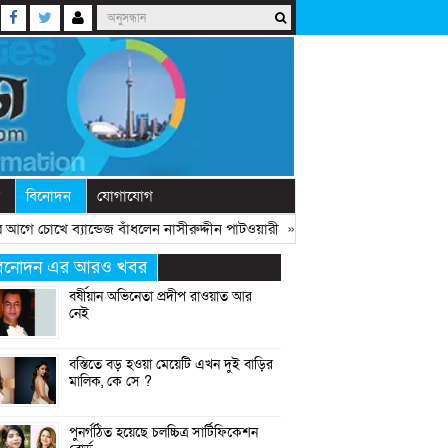
বিনোদন
যোগাযোগ
ে চোখে ব্যান্ডেজ বাঁধলেন নাসীরুদ্দীন পাটওয়ারী
» «
দেশে নতুন দলের আত্মপ্রকাশ, নে
িনোদন এর আরও খবর
বর্ষীয়ান অভিনেতা প্রদীপ রাওয়াত আর
নেই
বস্তিতে বড় হওয়া মেয়েটি এখন দুই বাড়ির
মালিক, কে সে ?
পুনর্গঠিত হয়েছে চলচ্চিত্র সার্টিফিকেশন