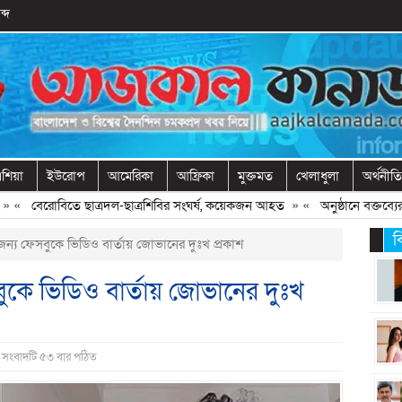
ব্দ
শিয়া
ইউরোপ
আমেরিকা
আফ্রিকা
মুক্তমত
খেলাধুলা
অর্থনীতি
বেরোবিতে ছাত্রদল-ছাত্রশিবির সংঘর্ষ, কয়েকজন আহত
» «
অনুষ্ঠানে বক্তব্যের আগ
ব
ন্য ফেসবুকে ভিডিও বার্তায় জোভানের দুঃখ প্রকাশ
বুকে ভিডিও বার্তায় জোভানের দুঃখ
| সংবাদটি ৫৩ বার পঠিত