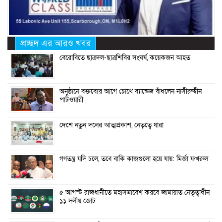
প্রচ্ছদ এর আরও খবর
বেরোবিতে ছাত্রদল-ছাত্রশিবির সংঘর্ষ, কয়েকজন আহত
অনুষ্ঠানে বক্তব্যের আগে চোখে ব্যান্ডেজ বাঁধলেন নাসীরুদ্দীন
পাটওয়ারী
দেশে নতুন দলের আত্মপ্রকাশ, নেতৃত্বে যারা
গণতন্ত্র যদি চলে, তবে বাকি কাজগুলো হয়ে যায়: মির্জা ফখরুল
৫ আগস্ট রাজধানীতে মহাসমাবেশ করবে জামায়াত নেতৃত্বাধীন
১১ দলীয় জোট