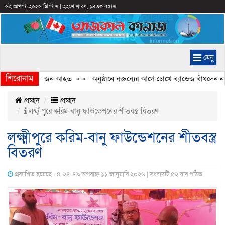
৬ই আগস্ট, ২০২৬ খ্রিস্টাব্দ
|
২২শে শ্রাবণ, ১৪৩৩ বঙ্গাব্দ
মেনু
শিরোনাম
ির সংঘর্ষ, কয়েকজন আহত
» «
অনুষ্ঠানে বক্তব্যের আগে চোখে ব্যান্ডেজ বাঁধলেন নাসী
প্রচ্ছদ
প্রচ্ছদ
লক্ষ্মীপুরে করিম-বানু ফাউন্ডেশনের শীতবস্ত্র বিতরণ
লক্ষ্মীপুরে করিম-বানু ফাউন্ডেশনের শীতবস্ত্র
বিতরণ
প্রকাশিত হয়েছে : ৪:২৪:৪৯,অপরাহ্ন ১১ জানুয়ারি ২০২৬ | সংবাদটি ৫২ বার পঠিত