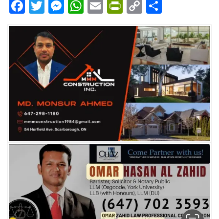
Facebook
Twitter
Messenger
WhatsApp
Email
PrintFriendly
Copy
Share
Link