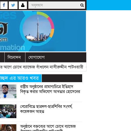
বিনোদন
যোগাযোগ
গে চোখে ব্যান্ডেজ বাঁধলেন নাসীরুদ্দীন পাটওয়ারী
» «
দেশে নতুন দলের আত্মপ্রকাশ, 
্রচ্ছদ এর আরও খবর
রাষ্ট্রীয় অনুষ্ঠানের প্রামাণ্যচিত্রে ইতিহাস
বিকৃত করার অভিযোগ আখতার হোসেনের
বেরোবিতে ছাত্রদল-ছাত্রশিবির সংঘর্ষ,
কয়েকজন আহত
অনুষ্ঠানে বক্তব্যের আগে চোখে ব্যান্ডেজ