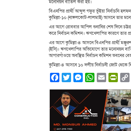
মনোনয়ন বাতিল করা হয়।
বিএনপির প্রার্থী আব্দুল গফুর ভূঁইয়া নির্বাচনি হ
কুমিল্লা-১০ (নাঙ্গলকোট-লালমাই) আসনে তার মনো
এর আগে রোববার আপিল শুনানির শেষ দিনে চট্টগ
করে নির্বাচন কমিশন। ঋণখেলাপির কারণে তার প্রা
এর আগে কুমিল্লা-৪ আসনে বিএনপির প্রার্থী মঞ্জ
(ইসি)। ঋণখেলাপির অভিযোগে তার মনোনয়ন বাতিল
আগারগাঁওয়ে অবস্থিত নির্বাচন কমিশন ভবনের বে
কুমিল্লা-৪ আসনে ১০ দলীয় নির্বাচনী জোট থেকে নি
Facebook
Twitter
Messenger
WhatsA
Email
Pri