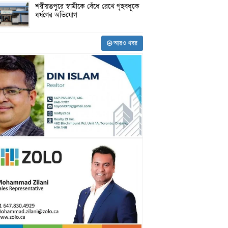
শরীয়তপুরে স্বামীকে বেঁধে রেখে গৃহবধূকে
ধর্ষণের অভিযোগ
আরও খবর