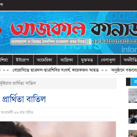
্দ
শিয়া
ইউরোপ
আমেরিকা
আফ্রিকা
মুক্তমত
খেলাধুলা
অর্থনীতি
«
বেরোবিতে ছাত্রদল-ছাত্রশিবির সংঘর্ষ, কয়েকজন আহত
» «
অনুষ্ঠানে বক্তব্যের আ
প
ূঁইয়ার প্রার্থিতা বাতিল
 প্রার্থিতা বাতিল
| সংবাদটি ৬৬ বার পঠিত