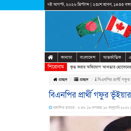
৭ই আগস্ট, ২০২৬ খ্রিস্টাব্দ
|
২৩শে শ্রাবণ, ১৪৩৩ বঙ্গাব
কানাডা
বাংলাদেশ
আন্তর্জাতিক
এ
শিরোনাম
াষ্ট্রীয় অনুষ্ঠানের প্রামাণ্যচিত্রে ইতিহাস বিকৃত করার অভিযোগ আখতার হোসেনের
» 
প্রচ্ছদ
প্রচ্ছদ
বিএনপির প্রার্থী গফুর ভ
বিএনপির প্রার্থী গফুর ভূঁইয়ার
প্রকাশিত হয়েছে : ৬:৪৮:১৮,অপরাহ্ন ১৮ জানুয়ারি ২০২৬ 