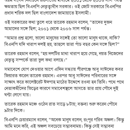
অষ্টম সংসদ নির্বাচনে জয়লাভের মাধ্যমে ২০০১ থেকে ২০০৬ সাল পর্যন্ত
ক্ষমতায় ছিল বিএনপি নেতৃত্বাধীন সরকার। ওই জোট সরকারে বিএনপির
প্রধান শরিক দল ছিল বাংলাদেশ জামায়াতে ইসলামী।
ওই সরকারের কথা তুলে ধরে তারেক রহমান বলেন, “তাদের দুজন
আমাদের সঙ্গে ছিল; ২০০১ থেকে ২০০৬ সাল পর্যন্ত।
“আমার প্রশ্ন হলো, ভালো মানুষের সঙ্গেই তো ভালো মানুষ থাকে, নাকি?
বিএনপি যদি খারাপ দলই হয়, তাহলে তারা পাঁচ বছর কেন সঙ্গে ছিল?”
তারেক রহমান বলেন, “হয় দলটির মাথা খারাপ হয়ে গেছে, নয়ত নিজেদের
নেতৃত্ব সম্পর্কে তারা ভুল কথা বলছে।”
সমাবেশে যোগ দেওয়ার আগে এদিন সন্ধ্যায় পীরগঞ্জে আবু সাঈদের কবর
জিয়ারত করেন তারেক রহমান। এরপর আবু সাঈদের পরিবারের সঙ্গে
সাক্ষাৎ করে কালেক্টরেট ঈদগাহ মাঠের উদ্দেশে রওনা হন তিনি। পথে পথে
নেতাকর্মীদের ভিড়ের কারণে সমাবেশস্থলে আসতে তার প্রায় পৌনে দুই
ঘণ্টা লেগে যায়।
তারেক রহমান মঞ্চে ওঠেন রাত সাড়ে ৮টায়; বক্তব্য শুরু করেন পৌনে
৯টার দিকে।
বিএনপি চেয়ারম্যান বলেন, “অনেক মানুষ বলেন, রংপুর গরিব অঞ্চল। কিন্তু
আমি মনে করি, এই অঞ্চল সবচেয়ে সম্ভাবনাময়। কিন্তু সেই সম্ভাবনা