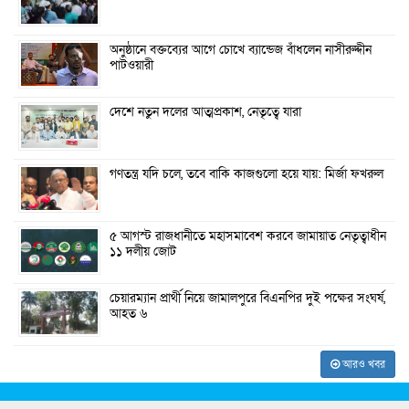
অনুষ্ঠানে বক্তব্যের আগে চোখে ব্যান্ডেজ বাঁধলেন নাসীরুদ্দীন
পাটওয়ারী
দেশে নতুন দলের আত্মপ্রকাশ, নেতৃত্বে যারা
গণতন্ত্র যদি চলে, তবে বাকি কাজগুলো হয়ে যায়: মির্জা ফখরুল
৫ আগস্ট রাজধানীতে মহাসমাবেশ করবে জামায়াত নেতৃত্বাধীন
১১ দলীয় জোট
চেয়ারম্যান প্রার্থী নিয়ে জামালপুরে বিএনপির দুই পক্ষের সংঘর্ষ,
আহত ৬
আরও খবর