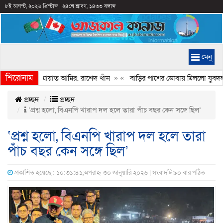
৮ই আগস্ট, ২০২৬ খ্রিস্টাব্দ
|
২৪শে শ্রাবণ, ১৪৩৩ বঙ্গাব্দ
মেনু
শিরোনাম
মানি করেন জামায়াত আমির: রাশেদ খাঁন
» «
বাড়ির পাশের ডোবায় মিললো যুবদল নে
প্রচ্ছদ
প্রচ্ছদ
‘প্রশ্ন হলো, বিএনপি খারাপ দল হলে তারা পাঁচ বছর কেন সঙ্গে ছিল’
‘প্রশ্ন হলো, বিএনপি খারাপ দল হলে তারা
পাঁচ বছর কেন সঙ্গে ছিল’
প্রকাশিত হয়েছে : ১০:৩১:৪১,অপরাহ্ন ৩০ জানুয়ারি ২০২৬ | সংবাদটি ৯০ বার পঠিত