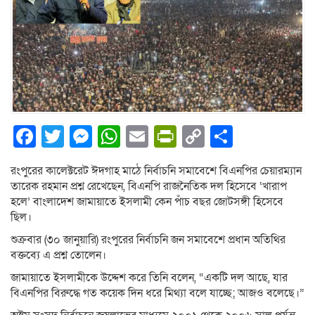
Facebook
Twitter
Messenger
WhatsApp
Email
PrintFriendly
Copy
Share
Link
রংপুরের কালেক্টরেট ঈদগাহ মাঠে নির্বাচনি সমাবেশে বিএনপির চেয়ারম্যান
তারেক রহমান প্রশ্ন রেখেছেন, বিএনপি রাজনৈতিক দল হিসেবে ‘খারাপ
হলে’ বাংলাদেশ জামায়াতে ইসলামী কেন পাঁচ বছর জোটসঙ্গী হিসেবে
ছিল।
শুক্রবার (৩০ জানুয়ারি) রংপুরের নির্বাচনি জন সমাবেশে প্রধান অতিথির
বক্তব্যে এ প্রশ্ন তোলেন।
জামায়াতে ইসলামীকে উদ্দেশ করে তিনি বলেন, “একটি দল আছে, যার
বিএনপির বিরুদ্ধে গত কয়েক দিন ধরে মিথ্যা বলে যাচ্ছে; আজও বলেছে।”