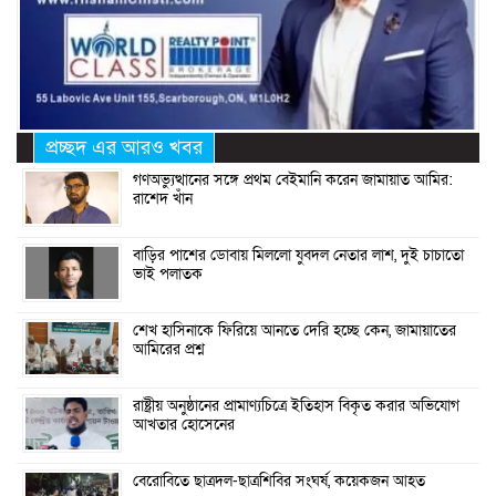
প্রচ্ছদ এর আরও খবর
গণঅভ্যুত্থানের সঙ্গে প্রথম বেইমানি করেন জামায়াত আমির:
রাশেদ খাঁন
বাড়ির পাশের ডোবায় মিললো যুবদল নেতার লাশ, দুই চাচাতো
ভাই পলাতক
শেখ হাসিনাকে ফিরিয়ে আনতে দেরি হচ্ছে কেন, জামায়াতের
আমিরের প্রশ্ন
রাষ্ট্রীয় অনুষ্ঠানের প্রামাণ্যচিত্রে ইতিহাস বিকৃত করার অভিযোগ
আখতার হোসেনের
বেরোবিতে ছাত্রদল-ছাত্রশিবির সংঘর্ষ, কয়েকজন আহত