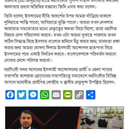
শুক্রবার (৩০ জানুয়ারি) রাতে নরসিংদীর পুলিশ লাইন্স এলাকায় নির্বাচনী
জনসভায় প্রধান অতিথির বক্তব্যে তিনি এসব কথা বলেন।
তিনি বলেন, ইসলামের নীতি আদর্শের উপর আমরা দাঁড়িয়ে থাকলে
দুনিয়াতে শান্তি পাবো, আখিরাতে মুক্তি পাবো। আমরা যখন দেখলাম
জামায়াত সমঝোতার মধ্যে নেতৃত্বের ক্ষমতা নিয়ে নিলো, তারা প্রচলিত
নিয়মে দেশ পরিচালনা করবে। যখন এটা আমরা বুঝতে পারলাম তখন
কঠিন সিদ্ধান্ত নিয়ে ইসলাম বাংলার জমিনে উঁচু করার জন্য, মানবতা রক্ষা
করার জন্য আমরা ঘোষণা দিলাম ইসলামী আন্দোলন হাতপাখা নিয়ে
ইসলামের পথে একাই নির্বাচন করবে। বাংলাদেশকে পরিবর্তন করবো
সোনার দেশে পরিণত করবো।
নরসিংদী সদর আসনের ইসলামী আন্দোলনের প্রার্থী ও জেলা শাখার
সভাপতি আশরাফ হোসেনের সভাপতিত্বে সমাবেশে নরসিংদীর বিভিন্ন
আসনে মনোনীত প্রার্থীসহ কেন্দ্রীয় ও স্থানীয় নেতৃবৃন্দ উপস্থিত ছিলেন।
Facebook
Twitter
Messenger
WhatsApp
Email
PrintFriendly
Copy
Share
Link