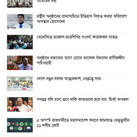
আমিরের প্রশ্ন
রাষ্ট্রীয় অনুষ্ঠানের প্রামাণ্যচিত্রে ইতিহাস বিকৃত করার অভিযোগ
আখতার হোসেনের
বেরোবিতে ছাত্রদল-ছাত্রশিবির সংঘর্ষ, কয়েকজন আহত
অনুষ্ঠানে বক্তব্যের আগে চোখে ব্যান্ডেজ বাঁধলেন নাসীরুদ্দীন
পাটওয়ারী
দেশে নতুন দলের আত্মপ্রকাশ, নেতৃত্বে যারা
গণতন্ত্র যদি চলে, তবে বাকি কাজগুলো হয়ে যায়: মির্জা ফখরুল
৫ আগস্ট রাজধানীতে মহাসমাবেশ করবে জামায়াত নেতৃত্বাধীন
১১ দলীয় জোট