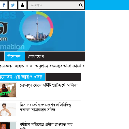
বিনোদন
যোগাযোগ
কয়েকজন আহত
» «
অনুষ্ঠানে বক্তব্যের আগে চোখে ব্যান্ডেজ বাঁধলেন নাসীরুদ্দীন পাটও
িনোদন এর আরও খবর
প্রেক্ষাগৃহ থেকে ওটিটি প্ল্যাটফর্মে ‘মালিক’
মিস ওয়ার্ল্ডে বাংলাদেশের প্রতিনিধিত্ব
করবেন সামানজার সাঈদ
বর্ষীয়ান অভিনেতা প্রদীপ রাওয়াত আর