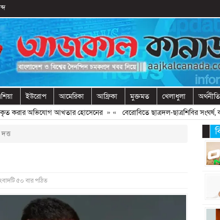
ব্দ
শিয়া
ইউরোপ
আমেরিকা
আফ্রিকা
মুক্তমত
খেলাধুলা
অর্থনীতি
স বিকৃত করার অভিযোগ আখতার হোসেনের
» «
বেরোবিতে ছাত্রদল-ছাত্রশিবির সংঘর্ষ, 
ব
দত্ত
সংবাদটি ৫০ বার পঠিত