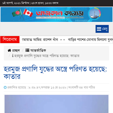
৯ই আগস্ট, ২০২৬ খ্রিস্টাব্দ
|
২৫শে শ্রাবণ, ১৪৩৩ বঙ্গাব্দ
মেনু
শিরোনাম
েইমানি করেন জামায়াত আমির: রাশেদ খাঁন
» «
বাড়ির পাশের ডোবায় মিললো যুবদল 
প্রচ্ছদ
আন্তর্জাতিক
হরমুজ প্রণালি যুদ্ধের অস্ত্রে পরিণত হয়েছে: কাতার
হরমুজ প্রণালি যুদ্ধের অস্ত্রে পরিণত হয়েছে:
কাতার
প্রকাশিত হয়েছে : ৯:৩৯:৪৭,অপরাহ্ন ১২ মে ২০২৬ | সংবাদটি ৩৪ বার পঠিত