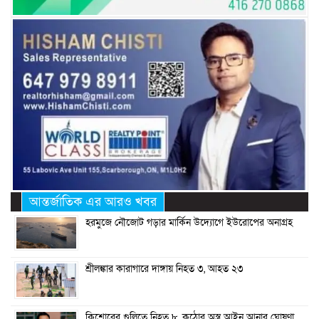
আন্তর্জাতিক এর আরও খবর
হরমুজে নৌজোট গড়ার মার্কিন উদ্যোগে ইউরোপের অনাগ্রহ
শ্রীলঙ্কার কারাগারে দাঙ্গায় নিহত ৩, আহত ২৩
কিশোরের গুলিতে নিহত ৮, কঠোর অস্ত্র আইন আনার ঘোষণা