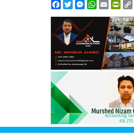
Facebook
Twitter
Messenger
WhatsA
Email
Pri