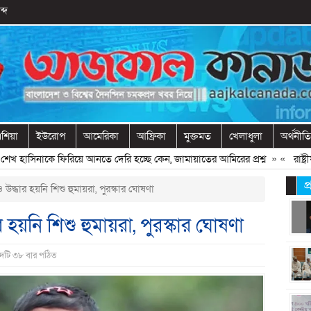
ব্দ
শিয়া
ইউরোপ
আমেরিকা
আফ্রিকা
মুক্তমত
খেলাধুলা
অর্থনীতি
াসিনাকে ফিরিয়ে আনতে দেরি হচ্ছে কেন, জামায়াতের আমিরের প্রশ্ন
» «
রাষ্ট্রীয় 
প
উদ্ধার হয়নি শিশু হুমায়রা, পুরস্কার ঘোষণা
 হয়নি শিশু হুমায়রা, পুরস্কার ঘোষণা
াদটি ৩৮ বার পঠিত