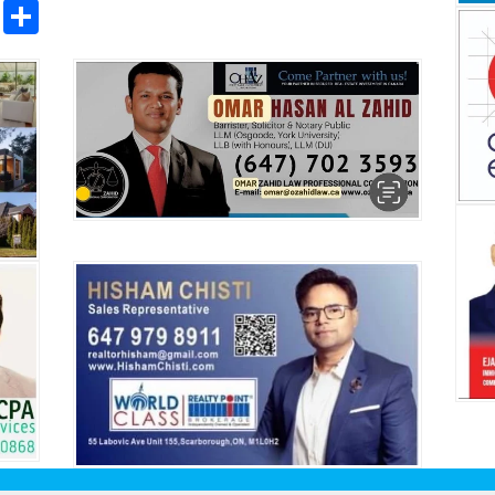
pp
ntFriendly
Copy
Share
Link