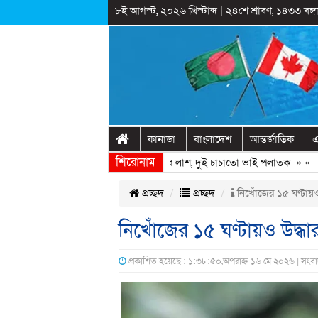
৮ই আগস্ট, ২০২৬ খ্রিস্টাব্দ
|
২৪শে শ্রাবণ, ১৪৩৩ বঙ্গা
কানাডা
বাংলাদেশ
আন্তর্জাতিক
এ
শিরোনাম
ির পাশের ডোবায় মিললো যুবদল নেতার লাশ, দুই চাচাতো ভাই পলাতক
» «
শেখ হ
প্রচ্ছদ
প্রচ্ছদ
নিখোঁজের ১৫ ঘণ্টায়ও 
নিখোঁজের ১৫ ঘণ্টায়ও উদ্ধার
প্রকাশিত হয়েছে : ১:৩৮:৫০,অপরাহ্ন ১৬ মে ২০২৬ | সংব