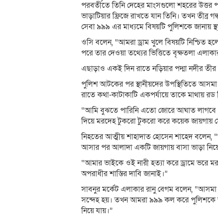
পরবর্তীতে তিনি দেহের মাংসগুলো শহরের উত্তর 
ভাড়াটিয়ার ফ্রিজে রাখতে যান তিনি। তখন তীব্র গন
সেবা ৯৯৯ এর মাধ্যমে বিষয়টি পুলিশকে জানায় স্থ
ওসি বলেন, “আমরা ড্রাম খুলে বিষয়টি নিশ্চিত 
পরে তার দেওয়া তথ্যের ভিত্তিতে বৃক্ষতলা এলাক
এছাড়াও একই দিন রাতে নড়িয়ার পদ্মা নদীর তীর থ
পুলিশ আটকের পর স্থানীয়দের উপস্থিতিতে আসমা
রাতে কথা-কাটাকাটি একপর্যায়ে তাকে মাথায় রড
“আমি বুঝতে পারিনি এতো জোরে আঘাত লাগবে। ঐ
দিয়ে মরদেহ টুকরো টুকরো করে কয়েক জায়গায় ফে
নিহতের আত্মীয় শাহাদাত হোসেন শাহেদ বলেন, “
আসার পর আলাদা একটি জায়গায় বাসা ভাড়া নি
“আমার ভাইকে ওই নারী হত্যা করে ড্রামে ভরে
অপরাধীর শাস্তির দাবি জানাই।”
সাবনুর মর্কেট এলাকার রানু বেগম বলেন, “আসম
সন্দেহ হয়। তখন আমরা ৯৯৯ কল করে পুলিশকে 
নিয়ে যায়।”