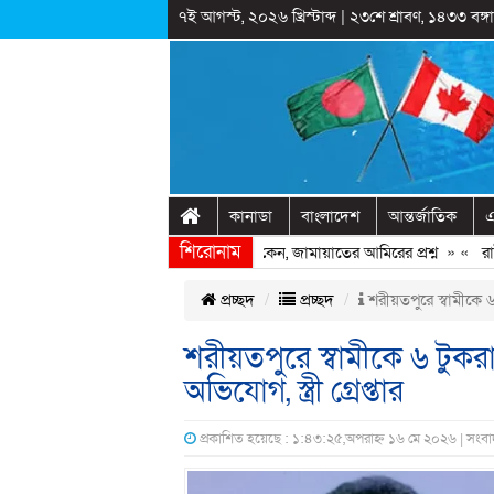
৭ই আগস্ট, ২০২৬ খ্রিস্টাব্দ
|
২৩শে শ্রাবণ, ১৪৩৩ বঙ্গাব
কানাডা
বাংলাদেশ
আন্তর্জাতিক
এ
শিরোনাম
খ হাসিনাকে ফিরিয়ে আনতে দেরি হচ্ছে কেন, জামায়াতের আমিরের প্রশ্ন
» «
রাষ্ট্র
প্রচ্ছদ
প্রচ্ছদ
শরীয়তপুরে স্বামীকে ৬
শরীয়তপুরে স্বামীকে ৬ টুক
অভিযোগ, স্ত্রী গ্রেপ্তার
প্রকাশিত হয়েছে : ১:৪৩:২৫,অপরাহ্ন ১৬ মে ২০২৬ | সংবা