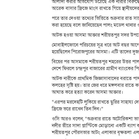
আলাদা করার অভিযোগ উঠেছে এক নারীর বিরুদ্ধে। 
আরেক বাসার ফ্রিজে মাংস রাখতে গিয়ে স্থানীয়দে
পরে তার দেওয়া তথ্যের ভিত্তিতে শুক্রবার রাত সা
করা হয়েছে বলে জানিয়েছেন পালং মডেল থানার
আটক হওয়া আসমা আক্তার শরীয়তপুর সদর উপজেলার 
মোবাইলফোনে পরিচয়ের সূত্র ধরে আট বছর আগে মা
হয়েছিলেন পিরোজপুরের আসমা। এটি তাদের দুজনে
বিয়ের পর আসমাকে শরীয়তপুর শহরের উত্তর পালং
দেশে ফিরলে চন্দ্রপুর বাজারের গ্রামীণ ব্যাংক
আটক নারীকে প্রাথমিক জিজ্ঞাসাবাদের বরাতে পালং 
কলহের সৃষ্টি হয়। তার জের ধরে মঙ্গলবার রাতে ক
আঘাত করে হত্যা করেন আসমা আক্তার।
“এরপর মরদেহটি লুকিয়ে রাখতে ছুরির সাহায্য দ
ফ্রিজে ভরে রাখেন তিন দিন।”
ওসি আরও বলেন, “শুক্রবার রাতে অটোরিকশা ভাড়
নদীর তীরে সাদা প্লাস্টিকে মোড়ানো একটি ব্য
শরীয়তপুর পৌরসভার আটং এলাকার বৃক্ষতলা এল