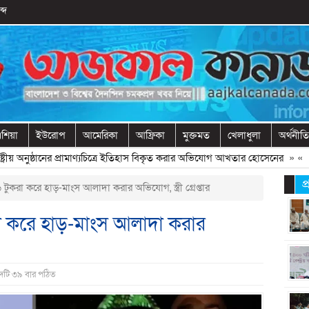
্দ
শিয়া
ইউরোপ
আমেরিকা
আফ্রিকা
মুক্তমত
খেলাধুলা
অর্থনীতি
ীয় অনুষ্ঠানের প্রামাণ্যচিত্রে ইতিহাস বিকৃত করার অভিযোগ আখতার হোসেনের
» «
বেরো
প
 টুকরা করে হাড়-মাংস আলাদা করার অভিযোগ, স্ত্রী গ্রেপ্তার
রা করে হাড়-মাংস আলাদা করার
দটি ৩৯ বার পঠিত