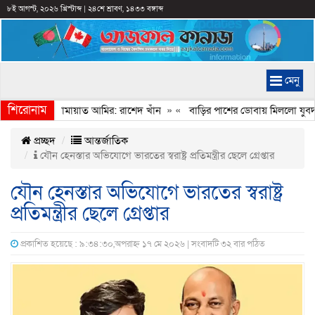
৮ই আগস্ট, ২০২৬ খ্রিস্টাব্দ
|
২৪শে শ্রাবণ, ১৪৩৩ বঙ্গাব্দ
মেনু
শিরোনাম
েইমানি করেন জামায়াত আমির: রাশেদ খাঁন
» «
বাড়ির পাশের ডোবায় মিললো যুবদল 
প্রচ্ছদ
আন্তর্জাতিক
যৌন হেনস্তার অভিযোগে ভারতের স্বরাষ্ট্র প্রতিমন্ত্রীর ছেলে গ্রেপ্তার
যৌন হেনস্তার অভিযোগে ভারতের স্বরাষ্ট্র
প্রতিমন্ত্রীর ছেলে গ্রেপ্তার
প্রকাশিত হয়েছে : ৯:৩৪:৩০,অপরাহ্ন ১৭ মে ২০২৬ | সংবাদটি ৩২ বার পঠিত