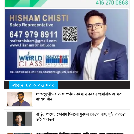
প্রচ্ছদ এর আরও খবর
গণঅভ্যুত্থানের সঙ্গে প্রথম বেইমানি করেন জামায়াত আমির:
রাশেদ খাঁন
বাড়ির পাশের ডোবায় মিললো যুবদল নেতার লাশ, দুই চাচাতো
ভাই পলাতক