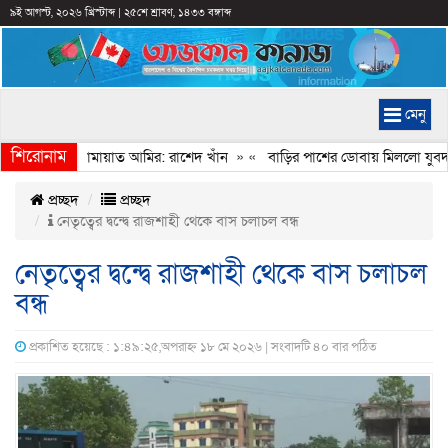
৯ই আগস্ট, ২০২৬ খ্রিস্টাব্দ
|
২৫শে শ্রাবণ, ১৪৩৩ বঙ্গাব্দ
মেনু
শিরোনাম
েইমানি করেন জামায়াত আমির: রাশেদ খাঁন
» «
বাড়ির পাশের ডোবায় মিললো যুবদল ন
প্রচ্ছদ
প্রচ্ছদ
নেতৃত্বের দ্বন্দ্বে রাজশাহী থেকে বাস চলাচল বন্ধ
নেতৃত্বের দ্বন্দ্বে রাজশাহী থেকে বাস চলাচল
বন্ধ
প্রকাশিত হয়েছে : ১:৪৯:২৫,অপরাহ্ন ১৮ মে ২০২৬ | সংবাদটি ৪০ বার পঠিত