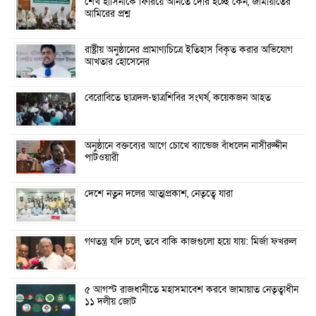
শেখ হাসিনাকে ফিরিয়ে আনতে দেরি হচ্ছে কেন, জামায়াতের
আমিরের প্রশ্ন
রাষ্ট্রীয় অনুষ্ঠানের প্রামাণ্যচিত্রে ইতিহাস বিকৃত করার অভিযোগ
আখতার হোসেনের
বেরোবিতে ছাত্রদল-ছাত্রশিবির সংঘর্ষ, কয়েকজন আহত
অনুষ্ঠানে বক্তব্যের আগে চোখে ব্যান্ডেজ বাঁধলেন নাসীরুদ্দীন
পাটওয়ারী
দেশে নতুন দলের আত্মপ্রকাশ, নেতৃত্বে যারা
গণতন্ত্র যদি চলে, তবে বাকি কাজগুলো হয়ে যায়: মির্জা ফখরুল
৫ আগস্ট রাজধানীতে মহাসমাবেশ করবে জামায়াত নেতৃত্বাধীন
১১ দলীয় জোট