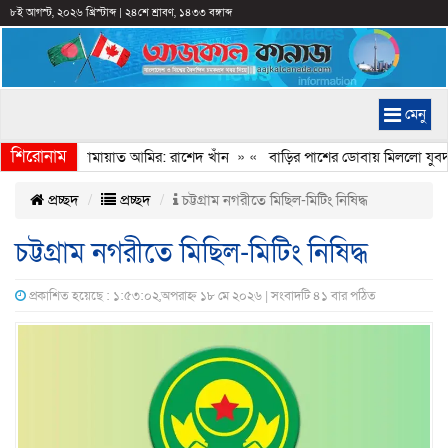
৮ই আগস্ট, ২০২৬ খ্রিস্টাব্দ
|
২৪শে শ্রাবণ, ১৪৩৩ বঙ্গাব্দ
মেনু
শিরোনাম
েইমানি করেন জামায়াত আমির: রাশেদ খাঁন
» «
বাড়ির পাশের ডোবায় মিললো যুবদল 
প্রচ্ছদ
প্রচ্ছদ
চট্টগ্রাম নগরীতে মিছিল-মিটিং নিষিদ্ধ
চট্টগ্রাম নগরীতে মিছিল-মিটিং নিষিদ্ধ
প্রকাশিত হয়েছে : ১:৫৩:০২,অপরাহ্ন ১৮ মে ২০২৬ | সংবাদটি ৪১ বার পঠিত