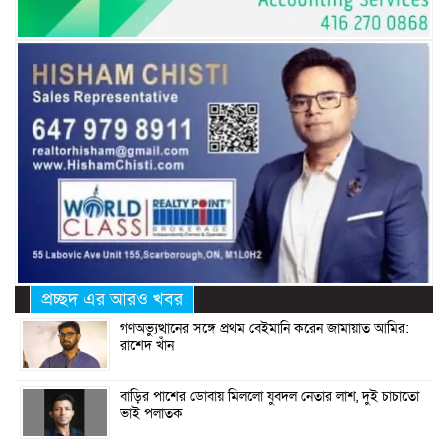
প্রচ্ছদ এর আরও খবর
গণঅভ্যুত্থানের সঙ্গে প্রথম বেইমানি করেন জামায়াত আমির:
রাশেদ খাঁন
বাড়ির পাশের ডোবায় মিললো যুবদল নেতার লাশ, দুই চাচাতো
ভাই পলাতক