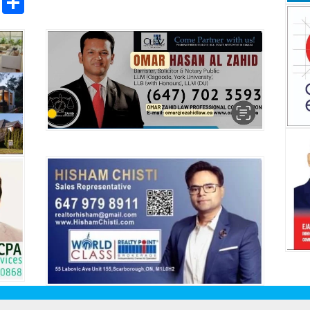
pp
ntFriendly
Copy
Share
Link