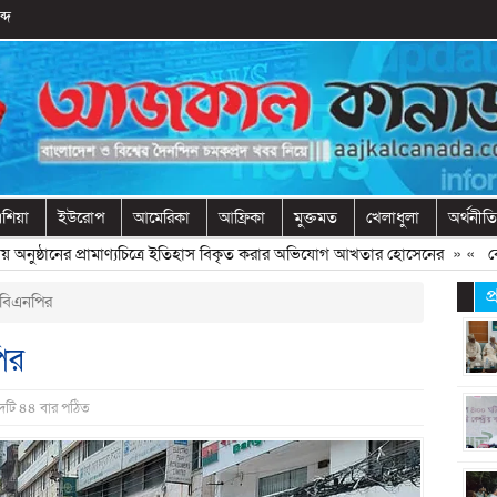
্দ
শিয়া
ইউরোপ
আমেরিকা
আফ্রিকা
মুক্তমত
খেলাধুলা
অর্থনীতি
 অনুষ্ঠানের প্রামাণ্যচিত্রে ইতিহাস বিকৃত করার অভিযোগ আখতার হোসেনের
» «
বেরোবি
প
 বিএনপির
ির
দটি ৪৪ বার পঠিত