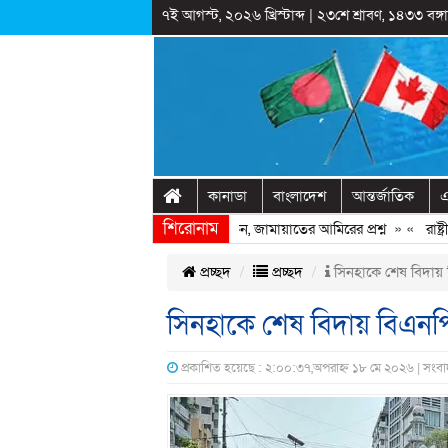
৭ই আগস্ট, ২০২৬ খ্রিস্টাব্দ
|
২৩শে শ্রাবণ, ১৪৩৩ বঙ্গাব
কানাডা
বাংলাদেশ
আন্তর্জাতিক
এ
শিরোনাম
হাসিনাকে ফিরিয়ে আনতে দেরি হচ্ছে কেন, জামায়াতের আমিরের প্রশ্ন
» «
রাষ্ট্রীয়
প্রচ্ছদ
প্রচ্ছদ
সিনহাকে শেষ বিদায়
সিনহাকে শেষ বিদায় বিএনপ
প্রকাশিত হয়েছে : ২:০০:৩৭,অপরাহ্ন ১৮ মে ২০২৬ | সংবা