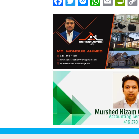
Facebook
Twitter
Messenger
WhatsA
Email
Pri