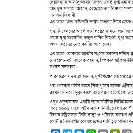
চেয়ারম্যান আসাদুজ্জামান রিপন, জ্যেষ্ঠ যুগ্ম মহ
আবদুস সালাম আজাদ, স্বেচ্ছাসেবক বিষয়ক সম্প
এসএম জিলানী
এর আগে তার কফিনটি দলীয় পতাকা দিয়ে ঢেকে 
শ্রদ্ধা নিবেদনের আগে কার্যালয়ের সামনে জানাজা
জ্যেষ্ঠ যুগ্ম মহাসচিব রুহুল কবির রিজভী, যুগ্ম 
অঙ্গসংগঠনের নেতাকর্মীরা অংশ নেন।
এর আগে রোববার জাতীয় সংসদ ভবনের দক্ষিণ প্লা
নেন প্রধানমন্ত্রী তারেক রহমান, স্পিকার হাফিজ উ
সংসদ সদস্যরা।
পরিবারের সদস্যরা জানান, মুন্সীগঞ্জের লৌহজংয়
গত শুক্রবার গভীর রাতে সিঙ্গাপুরের মাউন্ট এলি
রহমান সিনহা। মৃত্যুকালে তার বয়স হয়েছিলো ৮
ওষুধ প্রস্তুতকারক এক্‌মি ল্যাবরেটরিজ লিমিটেড
এবং ২০০১ সালে অষ্টম সংসদ নির্বাচনে ধানের শী
জিয়ার মন্ত্রিসভায় তিনি স্বাস্থ্য ও পরিবার কল্যাণ
কেন্দ্রীয় বিএনপির কোষাধ্যক্ষের দায়িত্বও পালন 