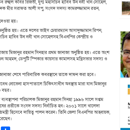
াসচিব রুহুল কবির রিজভী, যুগ্ম মহাসচিব হাবিব উন নবী খান সোহেল,
াদক মীর সরাফত আলী সপু, সংসদ সদস্য কামরুজ্জামান রতন,
দেওয়া হয়।
 অনুষ্ঠিত হয়। এতে দলের ভাইস চেয়ারম্যান আসাদুজ্জামান রিপন,
মহাসচিব হাবিব উন নবী খান সোহেলসহ বিএনপির কেন্দ্রীয় ও
জায় মিজানুর রহমান সিনহার প্রথম জানাজা অনুষ্ঠিত হয়। এতে অংশ
দ্দিন আহমদ, ডেপুটি স্পিকার কায়সার কামালসহ মন্ত্রিসভার সদস্য ও
ে জানাজা শেষে পারিবারিক কবরস্থানে তাকে দাফন করা হবে।
জাবেথ নোভেনা হাসপাতালে চিকিৎসাধীন অবস্থায় মারা যান মিজানুর
৩ বছর।
ের ব্যবস্থাপনা পরিচালক মিজানুর রহমান সিনহা ১৯৯৬ সালে সপ্তম
ষের প্রতীকে সংসদ সদস্য নির্বাচিত হন। ২০০১ সালে খালেদা
 প্রতিমন্ত্রী হিসেবে দায়িত্ব পালন করেন। তিনি জেলা বিএনপির আহ্বায়ক,
করেছেন।