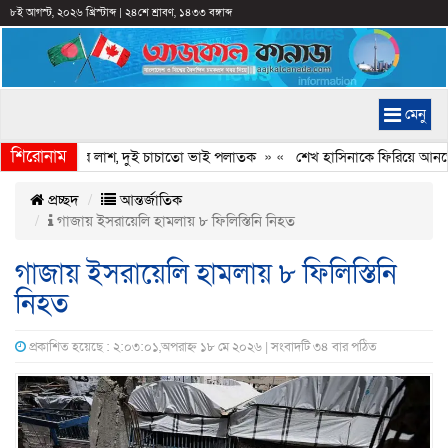
৮ই আগস্ট, ২০২৬ খ্রিস্টাব্দ
|
২৪শে শ্রাবণ, ১৪৩৩ বঙ্গাব্দ
মেনু
শিরোনাম
যুবদল নেতার লাশ, দুই চাচাতো ভাই পলাতক
» «
শেখ হাসিনাকে ফিরিয়ে আনতে দেরি
প্রচ্ছদ
আন্তর্জাতিক
গাজায় ইসরায়েলি হামলায় ৮ ফিলিস্তিনি নিহত
গাজায় ইসরায়েলি হামলায় ৮ ফিলিস্তিনি
নিহত
প্রকাশিত হয়েছে : ২:০৩:০১,অপরাহ্ন ১৮ মে ২০২৬ | সংবাদটি ৩৪ বার পঠিত