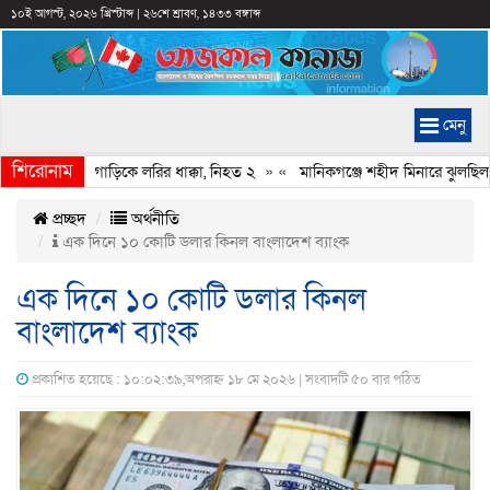
১০ই আগস্ট, ২০২৬ খ্রিস্টাব্দ
|
২৬শে শ্রাবণ, ১৪৩৩ বঙ্গাব্দ
মেনু
শিরোনাম
নে থাকা চার গাড়িকে লরির ধাক্কা, নিহত ২
» «
মানিকগঞ্জে শহীদ মিনারে ঝুলছিল ক
প্রচ্ছদ
অর্থনীতি
এক দিনে ১০ কোটি ডলার কিনল বাংলাদেশ ব্যাংক
এক দিনে ১০ কোটি ডলার কিনল
বাংলাদেশ ব্যাংক
প্রকাশিত হয়েছে : ১০:০২:৩৯,অপরাহ্ন ১৮ মে ২০২৬ | সংবাদটি ৫০ বার পঠিত