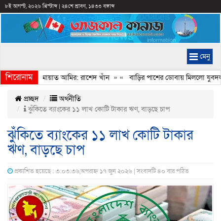
৮ই আগস্ট, ২০২৬ খ্রিস্টাব্দ
|
২৪শে শ্রাবণ, ১৪৩৩ বঙ্গাব্দ
মেনু
শিরোনাম
মানি করেন জামায়াত আমির: রাশেদ খাঁন
» «
বাড়ির পাশের ডোবায় মিললো যুবদল নে
প্রচ্ছদ
অর্থনীতি
ঝুঁকিতে ব্যাংকের ১১ লাখ কোটি টাকার ঋণ, বাড়ছে চাপ
ঝুঁকিতে ব্যাংকের ১১ লাখ কোটি টাকার
ঋণ, বাড়ছে চাপ
প্রকাশিত হয়েছে : ৩:০৩:৩৬,অপরাহ্ন ১৭ জুন ২০২৬ | সংবাদটি ৪০ বার পঠিত