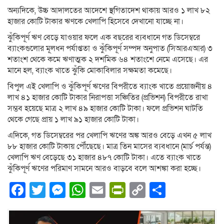
অন্যদিকে, উচ্চ আদালতের আদেশে স্থগিতাদেশ থাকায় আরও ১ লাখ ৮২
হাজার কোটি টাকার ঋণকে খেলাপি হিসেবে দেখানো যাচ্ছে না।
ঝুঁকিপূর্ণ ঋণ বেড়ে যাওয়ার ফলে এক বছরের ব্যবধানে গত ডিসেম্বরে
ব্যাংকগুলোর মূলধন পর্যাপ্ততা ও ঝুঁকিপূর্ণ সম্পদ অনুপাত (সিআরএআর) ৩
শতাংশ থেকে কমে ঋণাত্মক ২ দশমিক ৬৪ শতাংশে নেমে এসেছে। এর
মানে হল, ব্যাংক খাতে ঝুঁকি মোকাবিলার সক্ষমতা কমেছে।
বিপুল এই খেলাপি ও ঝুঁকিপূর্ণ ঋণের বিপরীতে ব্যাংক খাতে প্রয়োজনীয় ৪
লাখ ৪১ হাজার কোটি টাকার নিরাপত্তা সঞ্চিতির (প্রভিশন) বিপরীতে রাখা
সম্ভব হয়েছে মাত্র ২ লাখ ৪৯ হাজার কোটি টাকা। ফলে প্রভিশন ঘাটতি
থেকে গেছে প্রায় ১ লাখ ৯১ হাজার কোটি টাকা।
এদিকে, গত ডিসেম্বরের পর খেলাপি ঋণের অঙ্ক আরও বেড়ে এখন ৫ লাখ
৮৮ হাজার কোটি টাকায় পৌঁছেছে। মাত্র তিন মাসের ব্যবধানে (মার্চ পর্যন্ত)
খেলাপি ঋণ বেড়েছে ৩১ হাজার ৪৮৭ কোটি টাকা। এতে ব্যাংক খাতে
ঝুঁকিপূর্ণ ঋণের পরিমাণ সামনে আরও বাড়বে বলে আশঙ্কা করা হচ্ছে।
Facebook
Twitter
Messenger
WhatsApp
Email
PrintFriendly
Copy
Share
Link