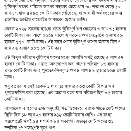
প্রতিবেদনের তথ্য অনুযায়ী, ২০২৫ সাল শেষে দেশের সব তফসিলি ব্যাংকে
ঝুঁকিপূর্ণ ঋণের পরিমাণ আগের বছরের চেয়ে প্রায় ৬০ শতাংশ বেড়ে ১০
লাখ ৮৭ হাজার ৫৯০ কোটি টাকায় পৌঁছেছে; যা আগামী অর্থবছরের জন্য
প্রস্তাবিত জাতীয় বাজেটের আকারের চেয়েও বেশি।
কেবল ২০২৫ সালেই ব্যাংক খাতে ঝুঁকিপূর্ণ ঋণ বেড়েছে ৩ লাখ ৩১ হাজার
কোটি টাকা। এর আগে ২০২৪ সালে এ ধরনের ঋণ বেড়েছিল ২ লাখ ৫৯
হাজার ৫৫০ কোটি টাকা। ওই বছর শেষে ঝুঁকিপূর্ণ ঋণের আকার ছিল ৭
লাখ ৫৬ হাজার ৫৫৩ কোটি টাকা।
এই বিপুল পরিমাণ ঝুঁকিপূর্ণ ঋণের মধ্যে খেলাপি ঋণই রয়েছে ৫ লাখ ৫৭
হাজার কোটি টাকা। এছাড়া অবলোপন করা ঋণের পরিমাণ ৮৩ হাজার
৪৭৯ কোটি টাকা এবং পুনঃতফসিলকৃত ঋণ ৪ লাখ ৪৬ হাজার ৮৯৪ কোটি
টাকা।
শুধু ২০২৫ সালেই রেকর্ড ১ লাখ ৭০ হাজার ৫০৩ কোটি টাকার ঋণ
পুনঃতফসিল করা হয়েছে। এর আগের বছর যার পরিমাণ ছিল ৮৫ হাজার
কোটি টাকা।
বাংলাদেশ ব্যাংকের তথ্য অনুযায়ী, গত ডিসেম্বরে ব্যাংক খাতে মোট ঋণের
স্থিতি ছিল ১৮ লাখ ২০ হাজার ৯১৫ কোটি টাকার বেশি। এর মধ্যে
করপোরেট ঋণই ৪৫ দশমিক ৮৫ শতাংশ। এছাড়া মোট ঋণের ৩১
দশমিক ১৬ শতাংশই বৃহৎ ঋণ।