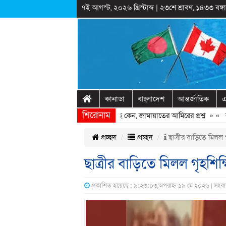
৭ই আগস্ট, ২০২৬ খ্রিস্টাব্দ
|
২৩শে শ্রাবণ, ১৪৩৩ বঙ্গাব
কানাডা
বাংলাদেশ
আন্তর্জাতিক
এ
শিরোনাম
েখ হাসিনাকে ফিরিয়ে আনতে দেরি হচ্ছে কেন, জামায়াতের আমিরের প্রশ্ন
» «
রাষ্ট্
প্রচ্ছদ
প্রচ্ছদ
ছাত্রীর বাড়িতে মিলল গ
ছাত্রীর বাড়িতে মিলল গৃহশিক্
প্রকাশিত হয়েছে : ৯:২৩:০৩,অপরাহ্ন ১৯ মে ২০২৬ | সংবা