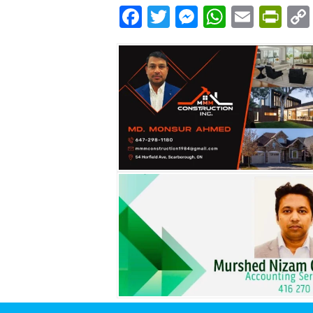
Facebook
Twitter
Messenger
WhatsA
Email
Pri