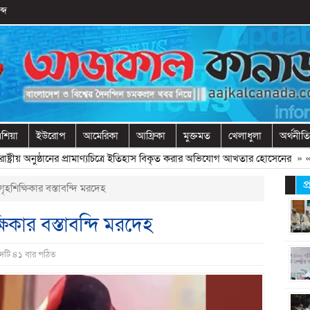
্দ
শিয়া
ইউরোপ
আমেরিকা
আফ্রিকা
মুক্তমত
খেলাধুলা
অর্থনীতি
রীয় অনুষ্ঠানের প্রামাণ্যচিত্রে ইতিহাস বিকৃত করার অভিযোগ আখতার হোসেনের
» «
বের
প
ৃহশিক্ষিকার বস্তাবন্দি মরদেহ
ষিকার বস্তাবন্দি মরদেহ
দটি ৪১ বার পঠিত