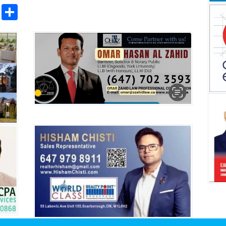
pp
ntFriendly
Copy
Share
Link