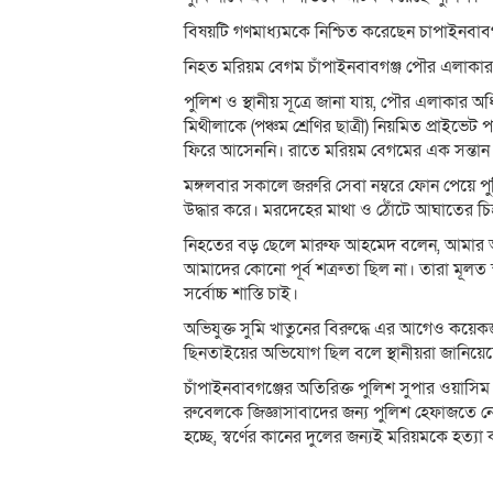
বিষয়টি গণমাধ্যমকে নিশ্চিত করেছেন চাপাইনবাব
নিহত মরিয়ম বেগম চাঁপাইনবাবগঞ্জ পৌর এলাকার উজ
পুলিশ ও স্থানীয় সূত্রে জানা যায়, পৌর এলাকার অধি
মিথীলাকে (পঞ্চম শ্রেণির ছাত্রী) নিয়মিত প্রাই
ফিরে আসেননি। রাতে মরিয়ম বেগমের এক সন্তান 
মঙ্গলবার সকালে জরুরি সেবা নম্বরে ফোন পেয়ে পু
উদ্ধার করে। মরদেহের মাথা ও ঠোঁটে আঘাতের চিহ্ন 
নিহতের বড় ছেলে মারুফ আহমেদ বলেন, আমার আম
আমাদের কোনো পূর্ব শত্রুতা ছিল না। তারা মূলত
সর্বোচ্চ শাস্তি চাই।
অভিযুক্ত সুমি খাতুনের বিরুদ্ধে এর আগেও কয়েকজন
ছিনতাইয়ের অভিযোগ ছিল বলে স্থানীয়রা জানিয়ে
চাঁপাইনবাবগঞ্জের অতিরিক্ত পুলিশ সুপার ওয়াস
রুবেলকে জিজ্ঞাসাবাদের জন্য পুলিশ হেফাজতে নেও
হচ্ছে, স্বর্ণের কানের দুলের জন্যই মরিয়মকে হত্যা