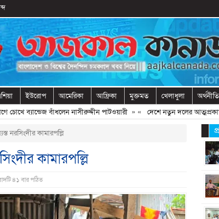
ব্দ
শিয়া
ইউরোপ
আমেরিকা
আফ্রিকা
মুক্তমত
খেলাধুলা
অর্থনীতি
খে ব্যান্ডেজ বাঁধলেন নাসীরুদ্দীন পাটওয়ারী
» «
দেশে নতুন দলের আত্মপ্রকাশ, নেতৃত
প
যস্ত নরসিংদীর কামারপল্লি
রসিংদীর কামারপল্লি
বাদটি ৪১ বার পঠিত