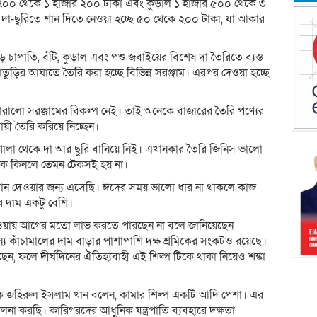
ি ৭০০ থেকে ১ হাজার ২০০ টাকা এবং কুড়াল ১ হাজার ৫০০ থেকে ৩
োনো দা-ছুরিতে শান দিতে নেওয়া হচ্ছে ৫০ থেকে ২০০ টাকা, যা আকার
 চাপাতি, বঁটি, কুড়াল এবং পশু জবাইয়ের বিশেষ দা তৈরিতে ব্যস্ত
ড়ির আঘাতে তৈরি করা হচ্ছে বিভিন্ন সরঞ্জাম। এরপর দেওয়া হচ্ছে
রালো সরঞ্জামের বিকল্প নেই। তাই অনেকে বাজারের তৈরি পণ্যের
য়ী তৈরি করিয়ে নিচ্ছেন।
শালা থেকে দা আর ছুরি বানিয়ে নিই। এখানকার তৈরি জিনিস ভালো
েকে কিনলে তেমন টেকসই হয় না।
শান দেওয়ার জন্য এসেছি। ঈদের সময় ভালো ধার না থাকলে কাজ
র দাম একটু বেশি।
পাওয়ায় আগের মতো লাভ করতে পারছেন না বলে জানিয়েছেন
্য কাঁচামালের দাম বাড়ার পাশাপাশি দক্ষ শ্রমিকের সংকটও রয়েছে।
, ফলে দীর্ঘদিনের ঐতিহ্যবাহী এই শিল্প টিকে থাকা নিয়েও শঙ্কা
াপক জহিরুল ইসলাম খান বলেন, কামার শিল্প একটি আদি পেশা। এর
িচালনা করছি। কারিগরদের আধুনিক যন্ত্রপাতি ব্যবহারে দক্ষতা