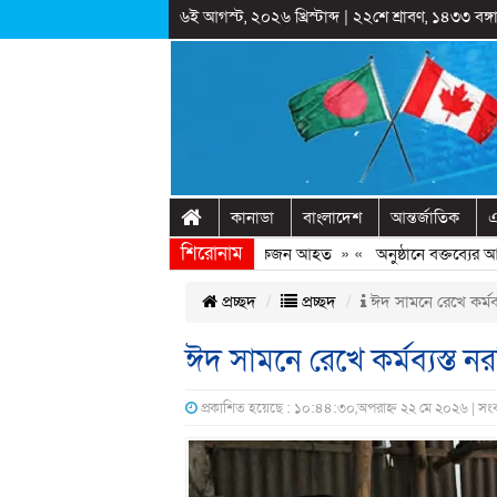
৬ই আগস্ট, ২০২৬ খ্রিস্টাব্দ
|
২২শে শ্রাবণ, ১৪৩৩ বঙ্গা
কানাডা
বাংলাদেশ
আন্তর্জাতিক
এ
শিরোনাম
োবিতে ছাত্রদল-ছাত্রশিবির সংঘর্ষ, কয়েকজন আহত
» «
অনুষ্ঠানে বক্তব্যের আগে চো
প্রচ্ছদ
প্রচ্ছদ
ঈদ সামনে রেখে কর্মব্
ঈদ সামনে রেখে কর্মব্যস্ত ন
প্রকাশিত হয়েছে : ১০:৪৪:৩০,অপরাহ্ন ২২ মে ২০২৬ | সং