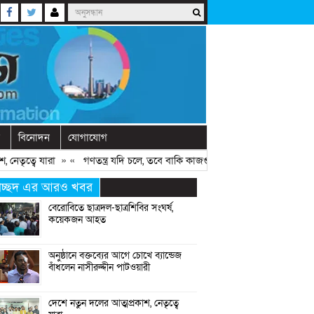
বিনোদন
যোগাযোগ
্বে যারা
» «
গণতন্ত্র যদি চলে, তবে বাকি কাজগুলো হয়ে যায়: মির্জা ফখরুল
» «
্রচ্ছদ এর আরও খবর
বেরোবিতে ছাত্রদল-ছাত্রশিবির সংঘর্ষ,
কয়েকজন আহত
অনুষ্ঠানে বক্তব্যের আগে চোখে ব্যান্ডেজ
বাঁধলেন নাসীরুদ্দীন পাটওয়ারী
দেশে নতুন দলের আত্মপ্রকাশ, নেতৃত্বে