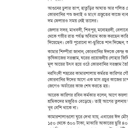
আগুনের চুলার তাপ, হাতুড়ির আঘাত আর গলিত লো
কোরবানির পশু জবাই ও মাংস প্রস্তুতের কাজে ব্যবহৃ
দম ফেলারও সময় নেই তাদের।
জেলার সদর, মাধবদী, শিবপুর, মনোহরদী, বেলাবো 
থেকে গভীর রাত পর্যন্ত অবিরাম কাজ করছেন কার
দিয়েছেন। কেউ পুরোনো দা-ছুরিতে শান দিচ্ছেন, আ
কামার শিল্পীরা জানান, কোরবানির ঈদকে কেন্দ্
কৃষিকাজের সরঞ্জাম, ঘরের প্রয়োজনীয় লোহার জ
মূল আয়ের উৎস হয়ে ওঠে কোরবানির সরঞ্জাম তৈ
নরসিংদী শহরের কামারশালায় কর্মরত কারিগর গৌরা
কোরবানির ঈদের আগে এক মাস প্রচুর কাজের চা
জেগেও অর্ডারের কাজ শেষ করতে হয়।
আরেক কারিগর রবিন কর্মকার বলেন, আগে কয়লা
শ্রমিকদের মজুরিও বেড়েছে। তাই আগের তুলনায় যন্
খুব বেশি থাকে না।
কামারশালাগুলো ঘুরে দেখা যায়, এবারের ঈদ মৌসুমে
১৫০ থেকে ৩০০ টাকা, মাঝারি আকারের ছুরি ৪০