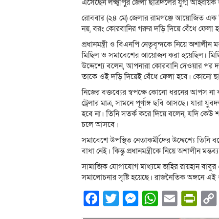
এসেছেন লক্ষ্মীপুর জেলা ছাত্রদলের যুগ্ম আহ্বায়ক
রোববার (২৪ মে) জেলার রামগঞ্জে আয়োজিত এক বি
নয়, বরং কোরবানির গরুর দড়ি দিয়ে বেঁধে ফেলা 
প্রধানমন্ত্রী ও বিএনপি নেতৃবৃন্দকে নিয়ে অশালীন
মিছিল ও সমাবেশের আয়োজন করা হয়েছিল। মিছিল 
উদ্দেশ্যে বলেন, আপনারা কোরবানি দেওয়ার পর দড়
তাকে ওই দড়ি দিয়েই বেঁধে ফেলা হবে। কোনো ছ
নিজের বক্তব্যের স্বপক্ষে কোনো ধরনের আপস না
ট্রেলার মাত্র, সামনে পূর্ণাঙ্গ ছবি আসছে। যারা
হবে না। তিনি সতর্ক করে দিয়ে বলেন, যদি কেউ শান্ত
চলে আসবে।
সমাবেশে উপস্থিত নেতাকর্মীদের উদ্দেশ্যে তিনি 
বাধা নেই। কিন্তু প্রধানমন্ত্রীকে নিয়ে অশালীন মন
সামাজিক যোগাযোগ মাধ্যমে জহির রায়হান বাবুর
সমালোচনার সৃষ্টি হয়েছে। রাজনৈতিক অঙ্গনে এই ধ
Facebook
Twitter
Messenger
WhatsA
Email
Pri