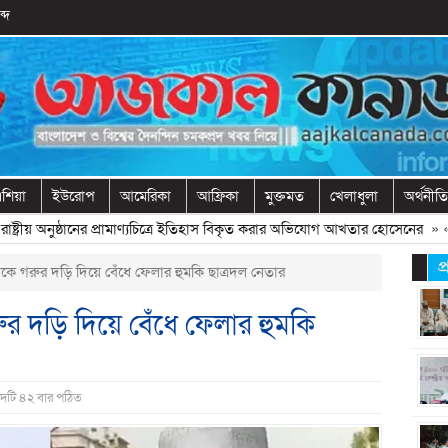
্দ
শিয়া
ইউরোপ
আমেরিকা
আফ্রিকা
মুক্তমত
খেলাধুলা
অর্থনীতি
্রীয় অনুষ্ঠানের প্রামাণ্যচিত্রে ইতিহাস বিকৃত করার অভিযোগ আখতার হোসেনের
» «
বে
প
ীকে গরুর দড়ি দিয়ে বেঁধে ফেলার হুমকি ছাত্রদল নেতার
ুর দড়ি দিয়ে বেঁধে ফেলার হুমকি
াদটি ৪২ বার পঠিত