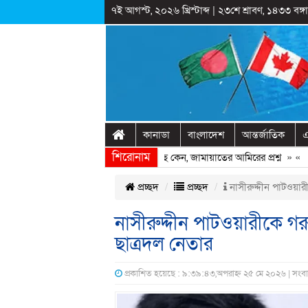
৭ই আগস্ট, ২০২৬ খ্রিস্টাব্দ
|
২৩শে শ্রাবণ, ১৪৩৩ বঙ্গাব
কানাডা
বাংলাদেশ
আন্তর্জাতিক
এ
শিরোনাম
েখ হাসিনাকে ফিরিয়ে আনতে দেরি হচ্ছে কেন, জামায়াতের আমিরের প্রশ্ন
» «
রাষ্ট
প্রচ্ছদ
প্রচ্ছদ
নাসীরুদ্দীন পাটওয়ার
নাসীরুদ্দীন পাটওয়ারীকে গর
ছাত্রদল নেতার
প্রকাশিত হয়েছে : ৯:৩৯:৪৩,অপরাহ্ন ২৫ মে ২০২৬ | সংব