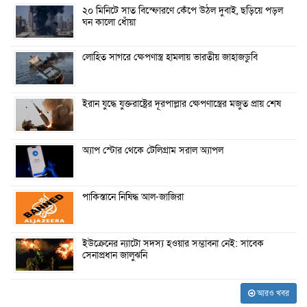
২০ মিনিটে সাত বিস্ফোরণে কেঁপে উঠল দুবাই, ছড়িয়ে পড়ল
ঘন কালো ধোঁয়া
লোহিত সাগরে ক্ষেপণাস্ত্র হামলায় ভারতীয় জাহাজডুবি
ইরান যুদ্ধে যুক্তরাষ্ট্রের দূরপাল্লার ক্ষেপণাস্ত্রের মজুত প্রায় শেষ
অ্যাপ স্টোর থেকে টেলিগ্রাম সরাল অ্যাপল
পাকিস্তানে নিষিদ্ধ আল-জাজিরা
ইউক্রেনের ন্যাটো সদস্য হওয়ার সম্ভাবনা নেই: সাবেক
সেনাপ্রধান জালুঝনি
আরও খবর