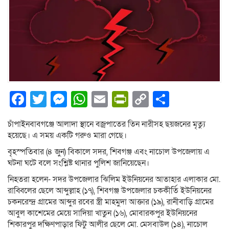
Facebook
Twitter
Messenger
WhatsApp
Email
PrintFriendly
Copy
Share
Link
চাঁপাইনবাবগঞ্জে আলাদা স্থানে বজ্রপাতের তিন নারীসহ ছয়জনের মৃত্যু
হয়েছে। এ সময় একটি গরুও মারা গেছে।
বৃহস্পতিবার (৪ জুন) বিকালে সদর, শিবগঞ্জ এবং নাচোল উপজেলায় এ
ঘটনা ঘটে বলে সংশ্লিষ্ট থানার পুলিশ জানিয়েছেন।
নিহতরা হলেন- সদর উপজেলার ঝিলিম ইউনিয়নের আতাহার এলাকার মো.
রাব্বিলের ছেলে আব্দুল্লাহ (১৭), শিবগঞ্জ উপজেলার চককীর্তি ইউনিয়নের
চকনরেন্দ্র গ্রামের আব্দুর রবের স্ত্রী মাহমুদা আক্তার (১৯), রানীবাড়ি গ্রামের
আবুল কাশেমের মেয়ে সাদিয়া খাতুন (১৬), মোবারকপুর ইউনিয়নের
শিকারপুর দক্ষিণপাড়ার ফিটু আলীর ছেলে মো. মেসবাউল (১৪), নাচোল