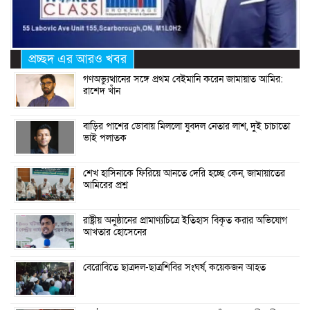
প্রচ্ছদ এর আরও খবর
গণঅভ্যুত্থানের সঙ্গে প্রথম বেইমানি করেন জামায়াত আমির:
রাশেদ খাঁন
বাড়ির পাশের ডোবায় মিললো যুবদল নেতার লাশ, দুই চাচাতো
ভাই পলাতক
শেখ হাসিনাকে ফিরিয়ে আনতে দেরি হচ্ছে কেন, জামায়াতের
আমিরের প্রশ্ন
রাষ্ট্রীয় অনুষ্ঠানের প্রামাণ্যচিত্রে ইতিহাস বিকৃত করার অভিযোগ
আখতার হোসেনের
বেরোবিতে ছাত্রদল-ছাত্রশিবির সংঘর্ষ, কয়েকজন আহত