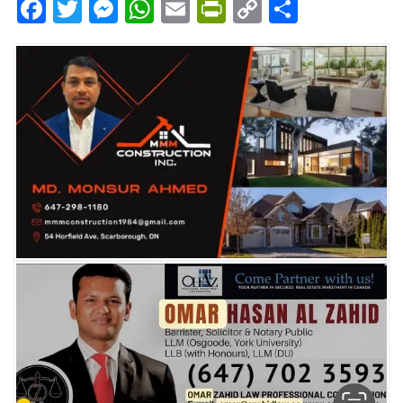
Facebook
Twitter
Messenger
WhatsApp
Email
PrintFriendly
Copy
Share
Link