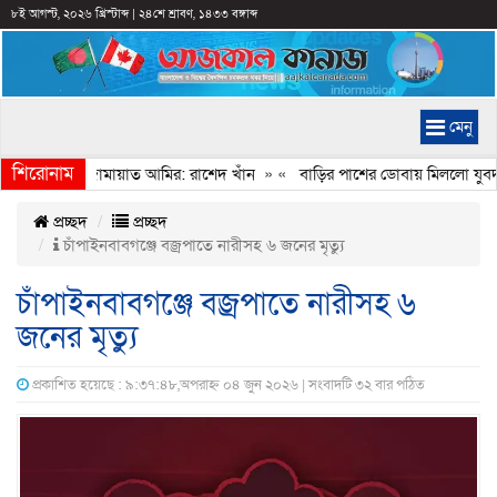
৮ই আগস্ট, ২০২৬ খ্রিস্টাব্দ
|
২৪শে শ্রাবণ, ১৪৩৩ বঙ্গাব্দ
মেনু
শিরোনাম
েইমানি করেন জামায়াত আমির: রাশেদ খাঁন
» «
বাড়ির পাশের ডোবায় মিললো যুবদল 
প্রচ্ছদ
প্রচ্ছদ
চাঁপাইনবাবগঞ্জে বজ্রপাতে নারীসহ ৬ জনের মৃত্যু
চাঁপাইনবাবগঞ্জে বজ্রপাতে নারীসহ ৬
জনের মৃত্যু
প্রকাশিত হয়েছে : ৯:৩৭:৪৮,অপরাহ্ন ০৪ জুন ২০২৬ | সংবাদটি ৩২ বার পঠিত