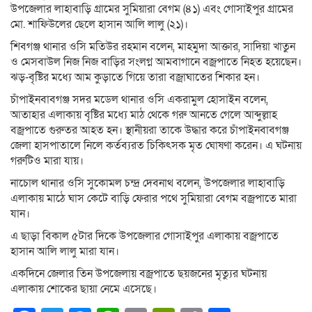
উপজেলার লাহাবাড়ি গ্রামের সুমিয়ারা বেগম (৪১) এবং গোসাইপুর গ্রামের
মো. শাফিউলের ছেলে হাসান আলি লালু (২১)।
শিবগঞ্জ থানার ওসি মতিউর রহমান বলেন, মাহমুদা আক্তার, সাদিয়া খাতুন
ও মেসবাউল নিজ নিজ বাড়ির সংলগ্ন আমবাগানে বজ্রপাতে নিহত হয়েছেন।
ঝড়-বৃষ্টির মধ্যে আম কুড়াতে গিয়ে তারা বজ্রাঘাতের শিকার হন।
চাঁপাইনবাবগঞ্জ সদর মডেল থানার ওসি একরামুল হোসাইন বলেন,
আতাহার এলাকায় বৃষ্টির মধ্যে মাঠ থেকে গরু আনতে গেলে আব্দুল্লাহ
বজ্রপাতে গুরুতর আহত হন। স্থানীয়রা তাকে উদ্ধার করে চাঁপাইনবাবগঞ্জ
জেলা হাসপাতালে নিলে কর্তব্যরত চিকিৎসক মৃত ঘোষণা করেন। এ ঘটনায়
গরুটিও মারা যায়।
নাচোল থানার ওসি সুকোমল চন্দ্র দেবনাথ বলেন, উপজেলার লাহাবাড়ি
এলাকায় মাঠে ঘাস কেটে বাড়ি ফেরার পথে সুমিয়ারা বেগম বজ্রপাতে মারা
যান।
এ ছাড়া বিকাল ৫টার দিকে উপজেলার গোসাইপুর এলাকায় বজ্রপাতে
হাসান আলি লালু মারা যান।
একদিনে জেলার তিন উপজেলায় বজ্রপাতে ছয়জনের মৃত্যুর ঘটনায়
এলাকায় শোকের ছায়া নেমে এসেছে।