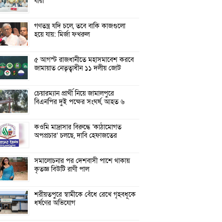
যারা
গণতন্ত্র যদি চলে, তবে বাকি কাজগুলো
হয়ে যায়: মির্জা ফখরুল
৫ আগস্ট রাজধানীতে মহাসমাবেশ করবে
জামায়াত নেতৃত্বাধীন ১১ দলীয় জোট
চেয়ারম্যান প্রার্থী নিয়ে জামালপুরে
বিএনপির দুই পক্ষের সংঘর্ষ, আহত ৬
কওমি মাদ্রাসার বিরুদ্ধে ‘কাঠামোগত
অপপ্রচার’ চলছে, দাবি হেফাজতের
সমালোচনার পর দেশবাসী পাশে থাকায়
কৃতজ্ঞ বিউটি রাণী পাল
শরীয়তপুরে স্বামীকে বেঁধে রেখে গৃহবধূকে
ধর্ষণের অভিযোগ