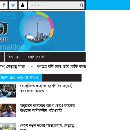
বিনোদন
যোগাযোগ
ৃত্বে যারা
» «
গণতন্ত্র যদি চলে, তবে বাকি কাজগুলো হয়ে যায়: মির্জা ফখরুল
» 
্রচ্ছদ এর আরও খবর
বেরোবিতে ছাত্রদল-ছাত্রশিবির সংঘর্ষ,
কয়েকজন আহত
অনুষ্ঠানে বক্তব্যের আগে চোখে ব্যান্ডেজ
বাঁধলেন নাসীরুদ্দীন পাটওয়ারী
দেশে নতুন দলের আত্মপ্রকাশ, নেতৃত্বে