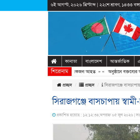
৬ই আগস্ট, ২০২৬ খ্রিস্টাব্দ
|
২২শে শ্রাবণ, ১৪৩৩ বঙ্গা
কানাডা
বাংলাদেশ
আন্তর্জাতিক
এ
শিরোনাম
েরোবিতে ছাত্রদল-ছাত্রশিবির সংঘর্ষ, কয়েকজন আহত
» «
অনুষ্ঠানে বক্তব্যের আগে 
প্রচ্ছদ
প্রচ্ছদ
সিরাজগঞ্জে বাসচাপায় স
সিরাজগঞ্জে বাসচাপায় স্বামী-স
প্রকাশিত হয়েছে : ১২:১২:৩৪,অপরাহ্ন ০৫ জুন ২০২৬ | স