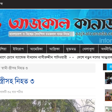
ব্দ
শিয়া
ইউরোপ
আমেরিকা
আফ্রিকা
মুক্তমত
খেলাধুলা
অর্থনীতি
চোখে ব্যান্ডেজ বাঁধলেন নাসীরুদ্দীন পাটওয়ারী
» «
দেশে নতুন দলের আত্মপ্রকাশ, নেত
প
্বামী-স্ত্রীসহ নিহত ৩
্ত্রীসহ নিহত ৩
ংবাদটি ৩২ বার পঠিত