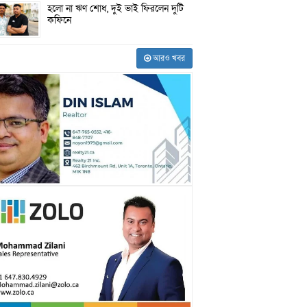
হলো না ঋণ শোধ, দুই ভাই ফিরলেন দুটি
কফিনে
আরও খবর