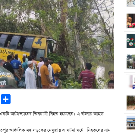
pp
ntFriendly
Copy
Share
Link
় একটি অটোভ্যানের তিনযাত্রী নিহত হয়েছেন। এ ঘটনায় আহত
য়েতপুর আঞ্চলিক মহাসড়কের মেঘুল্লায় এ ঘটনা ঘটে। নিহতদের নাম