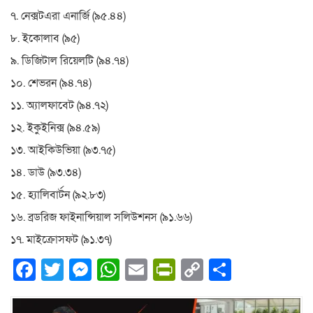
৭. নেক্সটএরা এনার্জি (৯৫.৪৪)
৮. ইকোলাব (৯৫)
৯. ডিজিটাল রিয়েলটি (৯৪.৭৪)
১০. শেভরন (৯৪.৭৪)
১১. অ্যালফাবেট (৯৪.৭২)
১২. ইকুইনিক্স (৯৪.৫৯)
১৩. আইকিউভিয়া (৯৩.৭৫)
১৪. ডাউ (৯৩.৩৪)
১৫. হ্যালিবার্টন (৯২.৮৩)
১৬. ব্রডরিজ ফাইনান্সিয়াল সলিউশনস (৯১.৬৬)
১৭. মাইক্রোসফট (৯১.৩৭)
Facebook
Twitter
Messenger
WhatsApp
Email
PrintFriendly
Copy
Share
Link