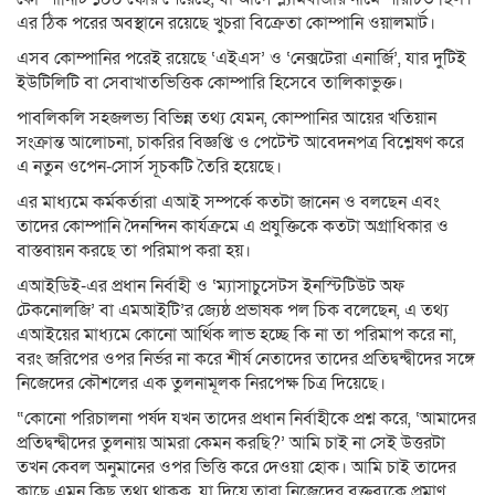
এর ঠিক পরের অবস্থানে রয়েছে খুচরা বিক্রেতা কোম্পানি ওয়ালমার্ট।
এসব কোম্পানির পরেই রয়েছে ‘এইএস’ ও ‘নেক্সটেরা এনার্জি’, যার দুটিই
ইউটিলিটি বা সেবাখাতভিত্তিক কোম্পারি হিসেবে তালিকাভুক্ত।
পাবলিকলি সহজলভ্য বিভিন্ন তথ্য যেমন, কোম্পানির আয়ের খতিয়ান
সংক্রান্ত আলোচনা, চাকরির বিজ্ঞপ্তি ও পেটেন্ট আবেদনপত্র বিশ্লেষণ করে
এ নতুন ওপেন-সোর্স সূচকটি তৈরি হয়েছে।
এর মাধ্যমে কর্মকর্তারা এআই সম্পর্কে কতটা জানেন ও বলছেন এবং
তাদের কোম্পানি দৈনন্দিন কার্যক্রমে এ প্রযুক্তিকে কতটা অগ্রাধিকার ও
বাস্তবায়ন করছে তা পরিমাপ করা হয়।
এআইডিই-এর প্রধান নির্বাহী ও ‘ম্যাসাচুসেটস ইনস্টিটিউট অফ
টেকনোলজি’ বা এমআইটি’র জ্যেষ্ঠ প্রভাষক পল চিক বলেছেন, এ তথ্য
এআইয়ের মাধ্যমে কোনো আর্থিক লাভ হচ্ছে কি না তা পরিমাপ করে না,
বরং জরিপের ওপর নির্ভর না করে শীর্ষ নেতাদের তাদের প্রতিদ্বন্দ্বীদের সঙ্গে
নিজেদের কৌশলের এক তুলনামূলক নিরপেক্ষ চিত্র দিয়েছে।
“কোনো পরিচালনা পর্ষদ যখন তাদের প্রধান নির্বাহীকে প্রশ্ন করে, ‘আমাদের
প্রতিদ্বন্দ্বীদের তুলনায় আমরা কেমন করছি?’ আমি চাই না সেই উত্তরটা
তখন কেবল অনুমানের ওপর ভিত্তি করে দেওয়া হোক। আমি চাই তাদের
কাছে এমন কিছু তথ্য থাকুক, যা দিয়ে তারা নিজেদের বক্তব্যকে প্রমাণ