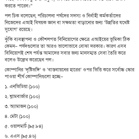
করতে পারেন।”
পল চিক বলেছেন, পরিচালনা পর্ষদের সদস্য ও নির্বাহী কর্মকর্তাদের
নিজেদের এআই বিষয়ক জ্ঞান বা সক্ষমতা বাড়ানোর জন্য ‘উন্নতির যথেষ্ট
সুযোগ’ রয়েছে।
ঝুঁকি ব্যবস্থাপনা ও কৌশলগত বিনিয়োগের ক্ষেত্রে এআইয়ের ভূমিকা ঠিক
কেমন– পর্ষদগুলোর তা আরও ভালোভাবে বোঝা দরকার। কারণ এসব
বিনিয়োগই শেষ পর্যন্ত আমাদের সবার জন্য মানসম্মত সেবা তৈরি করে
বলেও উল্লেখ করেছেন পল।
কোম্পানির ‘দৃষ্টিভঙ্গি’ ও ‘বাস্তবায়নের হারের’ ওপর ভিত্তি করে সর্বোচ্চ স্কোর
পাওয়া শীর্ষ কোম্পানিগুলো হচ্ছে–
১. এনভিডিয়া (১০০)
২. শ্লামবার্জার (১০০)
৩. অ্যামাজন (১০০)
৪. মেটা (১০০)
৫. ওয়ালমার্ট (৯৫.৮৪)
৬. এএস (৯৫.৪৬)