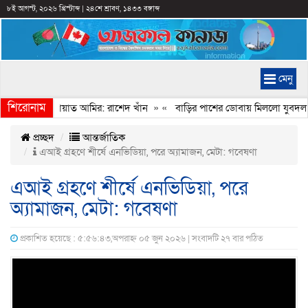
৮ই আগস্ট, ২০২৬ খ্রিস্টাব্দ
|
২৪শে শ্রাবণ, ১৪৩৩ বঙ্গাব্দ
মেনু
শিরোনাম
ানি করেন জামায়াত আমির: রাশেদ খাঁন
» «
বাড়ির পাশের ডোবায় মিললো যুবদল নেত
প্রচ্ছদ
আন্তর্জাতিক
এআই গ্রহণে শীর্ষে এনভিডিয়া, পরে অ্যামাজন, মেটা: গবেষণা
এআই গ্রহণে শীর্ষে এনভিডিয়া, পরে
অ্যামাজন, মেটা: গবেষণা
প্রকাশিত হয়েছে : ৫:৫৬:৪৩,অপরাহ্ন ০৫ জুন ২০২৬ | সংবাদটি ২৭ বার পঠিত