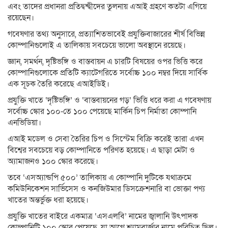
এবং তাদের প্রধানরা প্রতিদ্বন্দ্বীদের তুলনায় এআই গ্রহণে কতটা এগিয়ে
রয়েছেন।
গবেষণার তথ্য অনুসারে, প্রত্যাশিতভাবেই প্রযুক্তিবাজারের শীর্ষ বিভিন্ন
কোম্পানিগুলোই এ তালিকায় সবচেয়ে ভালো অবস্থানে রয়েছে।
জ্ঞান, সমর্থন, দৃষ্টিভঙ্গি ও বাস্তবায়ন এ চারটি বিষয়ের ওপর ভিত্তি করে
কোম্পানিগুলোকে প্রতিটি ক্যাটেগরিতে সর্বোচ্চ ১০০ নম্বর দিয়ে সার্বিক
এক সূচক তৈরি করেছে এআইডিই।
প্রযুক্তি খাতে ‘দৃষ্টিভঙ্গি’ ও ‘বাস্তবায়নের গড়’ ভিত্তি ধরে করা এ গবেষণায়
সর্বোচ্চ স্কোর ১০০-তে ১০০ পেয়েছে মার্কিন চিপ নির্মাতা কোম্পানি
এনভিডিয়া।
এআই মডেল ও সেবা তৈরির চিপ ও সিস্টেম বিক্রি করেই তারা এখন
বিশ্বের সবচেয়ে বড় কোম্পানিতে পরিণত হয়েছে। এ ছাড়া মেটা ও
অ্যামাজনও ১০০ স্কোর করেছে।
তবে ‘এসঅ্যান্ডপি ৫০০’ তালিকায় এ কোম্পানি দুটিকে যথাক্রমে
কমিউনিকেশন সার্ভিসেস ও কনজিউমার ডিসক্রেশনারি বা ভোক্তা পণ্য
খাতের অন্তর্ভুক্ত ধরা হয়েছে।
প্রযুক্তি খাতের বাইরে একমাত্র ‘এসএলবি’ নামের জ্বালানি উৎপাদক
কোম্পানিটি ১০০ স্কোর পেয়েছে, যা আগে শ্ল্যামবার্জার নামে পরিচিত ছিল।