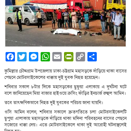
Facebook
Twitter
Messenger
WhatsApp
Email
PrintFriendly
Copy
Share
Link
কুমিল্লার চৌদ্দগ্রাম উপজেলায় ঢাকা-চট্টগ্রাম মহাসড়কে দাঁড়িয়ে থাকা বাসের
পেছনে মোটরসাইকেলের ধাক্কায় দুই যুবক নিহত হয়েছেন।
শনিবার সকাল ৮টার দিকে মহাসড়কের ছুফুয়া এলাকায় এ দুর্ঘটনা ঘটে
বলে জানিয়েছেন মিয়া বাজার হাইওয়ে ক্রসিং ফাঁড়ির ইনচার্জ রুহুল আমিন।
তবে তাৎক্ষণিকভাবে নিহত দুই যুবকের পরিচয় জানা যায়নি।
ওসি আমিন বলেন, শনিবার সকালে দ্রুতগতিতে চলা মোটরসাইকেলটি
ছুপুয়া এালাকায় মহাসড়কে দাঁড়িয়ে থাকা মদিনা পরিবহনের বাসের পেছনে
সজোরে ধাক্কা দেয়। এতে মোটরসাইকেলে থাকা দুই আরোহী ঘটনাস্থলেই