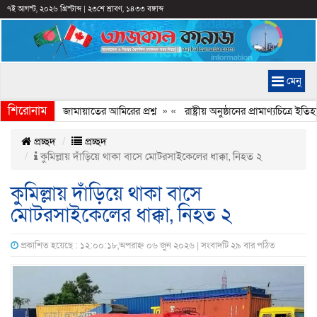
৭ই আগস্ট, ২০২৬ খ্রিস্টাব্দ
|
২৩শে শ্রাবণ, ১৪৩৩ বঙ্গাব্দ
মেনু
শিরোনাম
 হচ্ছে কেন, জামায়াতের আমিরের প্রশ্ন
» «
রাষ্ট্রীয় অনুষ্ঠানের প্রামাণ্যচিত্রে
প্রচ্ছদ
প্রচ্ছদ
কুমিল্লায় দাঁড়িয়ে থাকা বাসে মোটরসাইকেলের ধাক্কা, নিহত ২
কুমিল্লায় দাঁড়িয়ে থাকা বাসে
মোটরসাইকেলের ধাক্কা, নিহত ২
প্রকাশিত হয়েছে : ১২:০০:১৮,অপরাহ্ন ০৬ জুন ২০২৬ | সংবাদটি ২৯ বার পঠিত