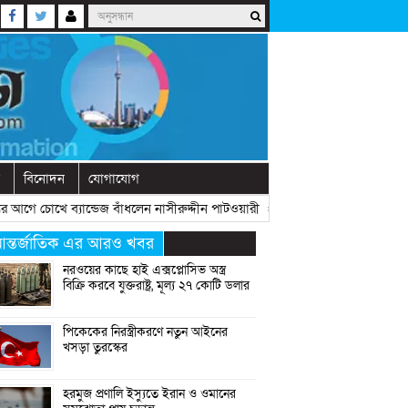
বিনোদন
যোগাযোগ
গে চোখে ব্যান্ডেজ বাঁধলেন নাসীরুদ্দীন পাটওয়ারী
» «
দেশে নতুন দলের আত্মপ্রকাশ, 
ন্তর্জাতিক এর আরও খবর
নরওয়ের কাছে হাই এক্সপ্লোসিভ অস্ত্র
বিক্রি করবে যুক্তরাষ্ট্র, মূল্য ২৭ কোটি ডলার
পিকেকের নিরস্ত্রীকরণে নতুন আইনের
খসড়া তুরস্কের
হরমুজ প্রণালি ইস্যুতে ইরান ও ওমানের