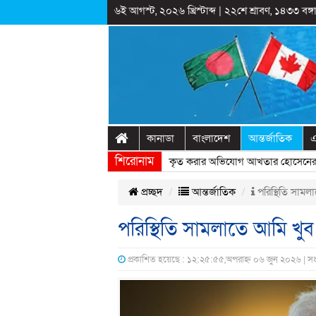
৬ই আগস্ট, ২০২৬ খ্রিস্টাব্দ
|
২২শে শ্রাবণ, ১৪৩৩ বঙ্গা
কানাডা
বাংলাদেশ
আন্তর্জাতিক
এ
শিরোনাম
রাষ্ট্রীয় অনুষ্ঠানের প্রামাণ্যচিত্রে ইতিহাস বিকৃত করার অভিযোগ আখতার হোসেনের
» 
প্রচ্ছদ
আন্তর্জাতিক
পরিস্থিতি সামলাত
পরিস্থিতি সামলাতে আমি খুব দ্
প্রকাশিত হয়েছে : ১২:২৫:৫৫,অপরাহ্ন ০৬ জুন ২০২৬ | স