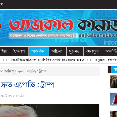
ব্দ
শিয়া
ইউরোপ
আমেরিকা
আফ্রিকা
মুক্তমত
খেলাধুলা
অর্থনীতি
«
বেরোবিতে ছাত্রদল-ছাত্রশিবির সংঘর্ষ, কয়েকজন আহত
» «
অনুষ্ঠানে বক্তব্যের আ
আ
ে আমি খুব দ্রুত এগোচ্ছি : ট্রাম্প
রুত এগোচ্ছি : ট্রাম্প
ংবাদটি ৩১ বার পঠিত