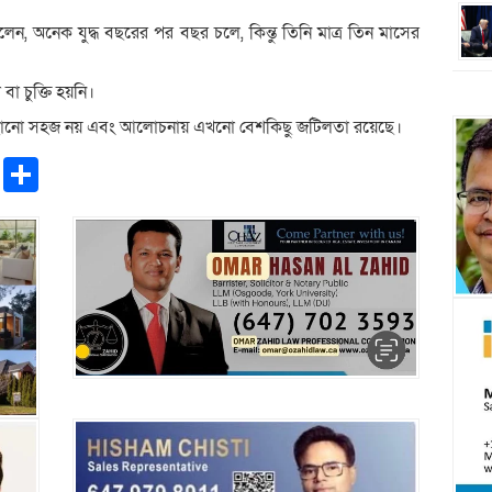
েন, অনেক যুদ্ধ বছরের পর বছর চলে, কিন্তু তিনি মাত্র তিন মাসের
া চুক্তি হয়নি।
ঁছানো সহজ নয় এবং আলোচনায় এখনো বেশকিছু জটিলতা রয়েছে।
pp
ntFriendly
Copy
Share
Link