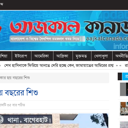
ব্দ
শিয়া
ইউরোপ
আমেরিকা
আফ্রিকা
মুক্তমত
খেলাধুলা
অর্থনীতি
 হাসিনাকে ফিরিয়ে আনতে দেরি হচ্ছে কেন, জামায়াতের আমিরের প্রশ্ন
» «
রাষ্ট্র
প
িকার ছয় বছরের শিশু
য় বছরের শিশু
বাদটি ৩৫ বার পঠিত