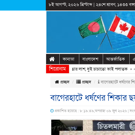
৮ই আগস্ট, ২০২৬ খ্রিস্টাব্দ
|
২৪শে শ্রাবণ, ১৪৩৩ বঙ্গা
কানাডা
বাংলাদেশ
আন্তর্জাতিক
এ
শিরোনাম
বাড়ির পাশের ডোবায় মিললো যুবদল নেতার লাশ, দুই চাচাতো ভাই পলাতক
» «
শেখ
প্রচ্ছদ
প্রচ্ছদ
বাগেরহাটে ধর্ষণের শ
বাগেরহাটে ধর্ষণের শিকার ছ
প্রকাশিত হয়েছে : ৮:১৯:৪৯,অপরাহ্ন ০৯ জুন ২০২৬ | সং