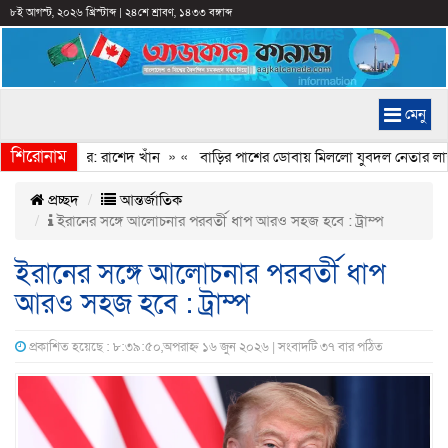
৮ই আগস্ট, ২০২৬ খ্রিস্টাব্দ
|
২৪শে শ্রাবণ, ১৪৩৩ বঙ্গাব্দ
মেনু
শিরোনাম
জামায়াত আমির: রাশেদ খাঁন
» «
বাড়ির পাশের ডোবায় মিললো যুবদল নেতার লাশ, 
প্রচ্ছদ
আন্তর্জাতিক
ইরানের সঙ্গে আলোচনার পরবর্তী ধাপ আরও সহজ হবে : ট্রাম্প
ইরানের সঙ্গে আলোচনার পরবর্তী ধাপ
আরও সহজ হবে : ট্রাম্প
প্রকাশিত হয়েছে : ৮:৩৯:৫০,অপরাহ্ন ১৬ জুন ২০২৬ | সংবাদটি ৩৭ বার পঠিত