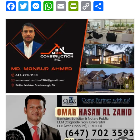
Facebook
Twitter
Messenger
WhatsApp
Email
PrintFriendly
Copy
Share
Link