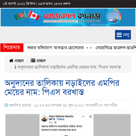
৬ই আগস্ট, ২০২৬ খ্রিস্টাব্দ
|
২২শে শ্রাবণ, ১৪৩৩ বঙ্গাব্দ
মেনু
শিরোনাম
চিত্রে ইতিহাস বিকৃত করার অভিযোগ আখতার হোসেনের
» «
বেরোবিতে ছাত্রদল-ছাত্রশিব
প্রচ্ছদ
প্রচ্ছদ
অনুদানের তালিকায় নড়াইলের এমপির মেয়ের নাম: পিএস বরখাস্ত
অনুদানের তালিকায় নড়াইলের এমপির
মেয়ের নাম: পিএস বরখাস্ত
প্রকাশিত হয়েছে : ১১:২৩:৪৫,অপরাহ্ন ২৮ জুন ২০২৬ | সংবাদটি ২৭ বার পঠিত