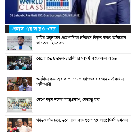
প্রচ্ছদ এর আরও খবর
রাষ্ট্রীয় অনুষ্ঠানের প্রামাণ্যচিত্রে ইতিহাস বিকৃত করার অভিযোগ
আখতার হোসেনের
বেরোবিতে ছাত্রদল-ছাত্রশিবির সংঘর্ষ, কয়েকজন আহত
অনুষ্ঠানে বক্তব্যের আগে চোখে ব্যান্ডেজ বাঁধলেন নাসীরুদ্দীন
পাটওয়ারী
দেশে নতুন দলের আত্মপ্রকাশ, নেতৃত্বে যারা
গণতন্ত্র যদি চলে, তবে বাকি কাজগুলো হয়ে যায়: মির্জা ফখরুল