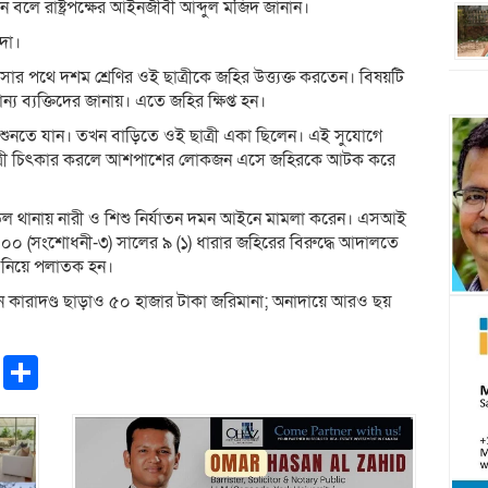
বলে রাষ্ট্রপক্ষের আইনজীবী আব্দুল মজিদ জানান।
্দা।
র পথে দশম শ্রেণির ওই ছাত্রীকে জহির উত্ত্যক্ত করতেন। বিষয়টি
য ব্যক্তিদের জানায়। এতে জহির ক্ষিপ্ত হন।
জ শুনতে যান। তখন বাড়িতে ওই ছাত্রী একা ছিলেন। এই সুযোগে
ে ছাত্রী চিৎকার করলে আশপাশের লোকজন এসে জহিরকে আটক করে
া মডেল থানায় নারী ও শিশু নির্যাতন দমন আইনে মামলা করেন। এসআই
 (সংশোধনী-৩) সালের ৯ (১) ধারার জহিরের বিরুদ্ধে আদালতে
 নিয়ে পলাতক হন।
বন কারাদণ্ড ছাড়াও ৫০ হাজার টাকা জরিমানা; অনাদায়ে আরও ছয়
pp
ntFriendly
Copy
Share
Link