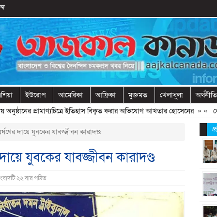
্দ
শিয়া
ইউরোপ
আমেরিকা
আফ্রিকা
মুক্তমত
খেলাধুলা
অর্থনীতি
 অনুষ্ঠানের প্রামাণ্যচিত্রে ইতিহাস বিকৃত করার অভিযোগ আখতার হোসেনের
» «
বেরোবি
প
ে ধর্ষণের দায়ে যুবকের যাবজ্জীবন কারাদণ্ড
ণের দায়ে যুবকের যাবজ্জীবন কারাদণ্ড
ংবাদটি ২২ বার পঠিত