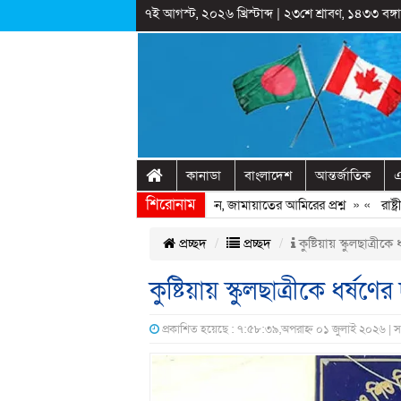
৭ই আগস্ট, ২০২৬ খ্রিস্টাব্দ
|
২৩শে শ্রাবণ, ১৪৩৩ বঙ্গাব
কানাডা
বাংলাদেশ
আন্তর্জাতিক
এ
শিরোনাম
হাসিনাকে ফিরিয়ে আনতে দেরি হচ্ছে কেন, জামায়াতের আমিরের প্রশ্ন
» «
রাষ্ট্রীয়
প্রচ্ছদ
প্রচ্ছদ
কুষ্টিয়ায় স্কুলছাত্রীক
কুষ্টিয়ায় স্কুলছাত্রীকে ধর্ষ
প্রকাশিত হয়েছে : ৭:৫৮:৩৯,অপরাহ্ন ০১ জুলাই ২০২৬ | স