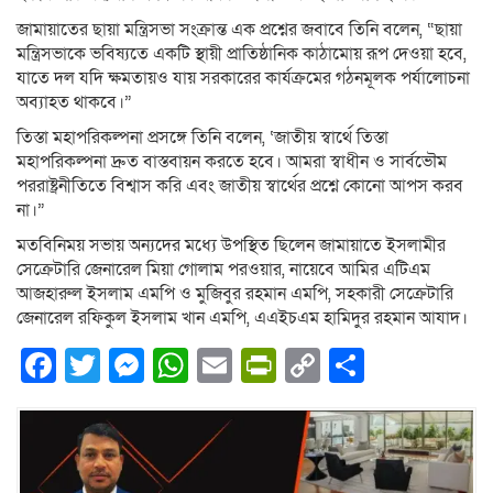
জামায়াতের ছায়া মন্ত্রিসভা সংক্রান্ত এক প্রশ্নের জবাবে তিনি বলেন, “ছায়া
মন্ত্রিসভাকে ভবিষ্যতে একটি স্থায়ী প্রাতিষ্ঠানিক কাঠামোয় রূপ দেওয়া হবে,
যাতে দল যদি ক্ষমতায়ও যায় সরকারের কার্যক্রমের গঠনমূলক পর্যালোচনা
অব্যাহত থাকবে।”
তিস্তা মহাপরিকল্পনা প্রসঙ্গে তিনি বলেন, ‘জাতীয় স্বার্থে তিস্তা
মহাপরিকল্পনা দ্রুত বাস্তবায়ন করতে হবে। আমরা স্বাধীন ও সার্বভৌম
পররাষ্ট্রনীতিতে বিশ্বাস করি এবং জাতীয় স্বার্থের প্রশ্নে কোনো আপস করব
না।”
মতবিনিময় সভায় অন্যদের মধ্যে উপস্থিত ছিলেন জামায়াতে ইসলামীর
সেক্রেটারি জেনারেল মিয়া গোলাম পরওয়ার, নায়েবে আমির এটিএম
আজহারুল ইসলাম এমপি ও মুজিবুর রহমান এমপি, সহকারী সেক্রেটারি
জেনারেল রফিকুল ইসলাম খান এমপি, এএইচএম হামিদুর রহমান আযাদ।
Facebook
Twitter
Messenger
WhatsApp
Email
PrintFriendly
Copy
Share
Link