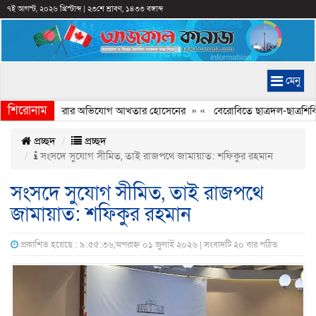
৭ই আগস্ট, ২০২৬ খ্রিস্টাব্দ
|
২৩শে শ্রাবণ, ১৪৩৩ বঙ্গাব্দ
মেনু
শিরোনাম
িত্রে ইতিহাস বিকৃত করার অভিযোগ আখতার হোসেনের
» «
বেরোবিতে ছাত্রদল-ছাত্রশিবি
প্রচ্ছদ
প্রচ্ছদ
সংসদে সুযোগ সীমিত, তাই রাজপথে জামায়াত: শফিকুর রহমান
সংসদে সুযোগ সীমিত, তাই রাজপথে
জামায়াত: শফিকুর রহমান
প্রকাশিত হয়েছে : ৯:৫৫:৩৬,অপরাহ্ন ০১ জুলাই ২০২৬ | সংবাদটি ২০ বার পঠিত