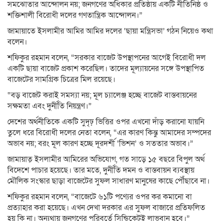
সমঝোতার আন্দোলন নয়; জনগণের অধিকার প্রতিষ্ঠায় একটি নীতিনিষ্ঠ ও
শক্তিশালী বিরোধী দলের গণতান্ত্রিক আন্দোলন।”
জামায়াতে ইসলামীর আমির আমির দলের ‘ছায়া মন্ত্রিসভা’ গঠন নিয়েও কথা
বলেন।
শফিকুর রহমান বলেন, “সরকার বাজেট উপস্থাপনের আগেই বিরোধী দল
একটি ছায়া বাজেট প্রকাশ করেছিল। তাদের মূল্যায়নের সঙ্গে উপস্থাপিত
বাজেটের সামগ্রিক চিত্রের মিল রয়েছে।
“বড় বাজেট করাই সমস্যা নয়; মূল চ্যালেঞ্জ হচ্ছে বাজেট বাস্তবায়নের
সক্ষমতা এবং দুর্নীতি নিয়ন্ত্রণ।”
দেশের অর্থনীতিকে একটি সুদৃঢ় ভিত্তির ওপর এখনো দাঁড় করানো যায়নি
তুলে ধরে বিরোধী দলের নেতা বলেন, “এর কারণ কিন্তু আমাদের সম্পদের
অভাব নয়; বরং মূল কারণ হচ্ছে দূরদর্শী ‘ভিশন’ ও সততার অভাব।”
জামায়াত্ ইসলামীর আমিরের অভিযোগ, গত সাড়ে ১৫ বছরে বিপুল অর্থ
বিদেশে পাচার হয়েছে। তার মতে, দুর্নীতি দমন ও বাস্তবায়ন ব্যবস্থায়
মৌলিক সংস্কার ছাড়া বাজেটের সুফল সাধারণ মানুষের কাছে পৌঁছাবে না।
শফিকুর রহমান বলেন, “বাজেটে ৬১টি পণ্যের ওপর কর কমানো বা
প্রত্যাহার করা হয়েছে। এখন দেখা দরকার এর সুফল বাজারে প্রতিফলিত
হয় কি না। অন্যথায় জনগণের পরিবর্তে সিন্ডিকেটই লাভবান হবে।”