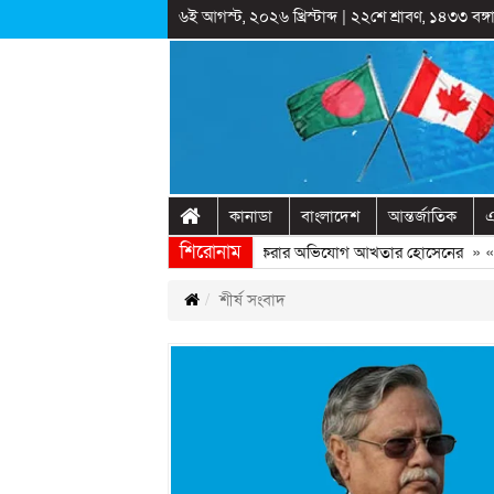
৬ই আগস্ট, ২০২৬ খ্রিস্টাব্দ
|
২২শে শ্রাবণ, ১৪৩৩ বঙ্গা
কানাডা
বাংলাদেশ
আন্তর্জাতিক
এ
শিরোনাম
্ট্রীয় অনুষ্ঠানের প্রামাণ্যচিত্রে ইতিহাস বিকৃত করার অভিযোগ আখতার হোসেনের
» «
শীর্ষ সংবাদ