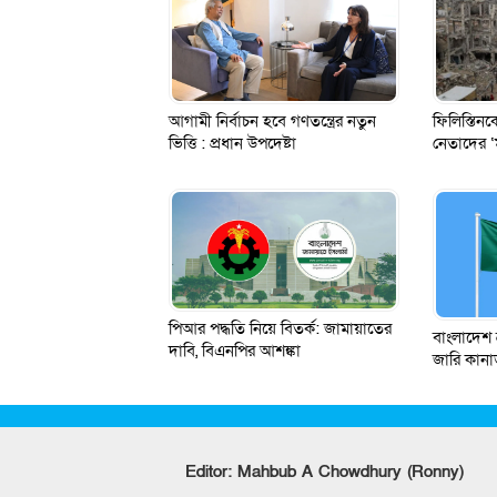
ফিলিস্তিনকে
আগামী নির্বাচন হবে গণতন্ত্রের নতুন
নেতাদের ‘
ভিত্তি : প্রধান উপদেষ্টা
পিআর পদ্ধতি নিয়ে বিতর্ক: জামায়াতের
বাংলাদেশ ভ
দাবি, বিএনপির আশঙ্কা
জারি কানা
Editor: Mahbub A Chowdhury (Ronny)