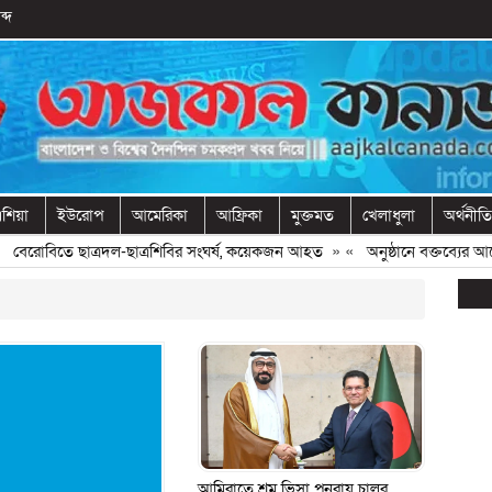
ব্দ
শিয়া
ইউরোপ
আমেরিকা
আফ্রিকা
মুক্তমত
খেলাধুলা
অর্থনীতি
বেরোবিতে ছাত্রদল-ছাত্রশিবির সংঘর্ষ, কয়েকজন আহত
» «
অনুষ্ঠানে বক্তব্যের আগে
আমিরাতে শ্রম ভিসা পুনরায় চালুর