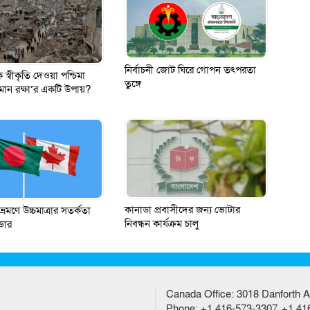
নির্বাচনী জোট ঘিরে গোপন তৎপরতা
 স্বীকৃতি দেওয়া পশ্চিমা
তুঙ্গে
মান রক্ষা’র একটি উপায়?
কানাডা প্রবাসীদের জন্য ভোটার
্রমণে উচ্চমাত্রার সতর্কতা
নিবন্ধন কার্যক্রম চালু
ডার
Canada Office: 3018 Danforth A
Phone: +1 416-573-3307, +1 41