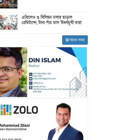
এপ্রিলেও ৩ বিলিয়ন ডলার ছাড়াল
রেমিট্যান্স, টানা পাঁচ মাস ঊর্ধ্বমুখী ধারা
আরও খবর