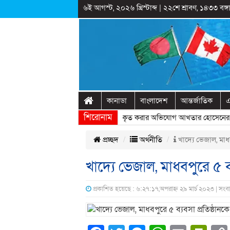
৬ই আগস্ট, ২০২৬ খ্রিস্টাব্দ
|
২২শে শ্রাবণ, ১৪৩৩ বঙ্গা
কানাডা
বাংলাদেশ
আন্তর্জাতিক
এ
শিরোনাম
রাষ্ট্রীয় অনুষ্ঠানের প্রামাণ্যচিত্রে ইতিহাস বিকৃত করার অভিযোগ আখতার হোসেনের
» 
প্রচ্ছদ
অর্থনীতি
খাদ্যে ভেজাল, মাধবপ
খাদ্যে ভেজাল, মাধবপুরে ৫ ব্য
প্রকাশিত হয়েছে : ৬:২৭:১৭,অপরাহ্ন ২৯ মার্চ ২০২৩ | সং