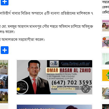
pp
ntFriendly
Copy
Share
Link
উত্তীর্ণ খাবার বিক্রির অপরাধে ৫টি ব্যবসা প্রতিষ্ঠানের মালিককে ৭
মকর্তা মো. মনজুর আহসান মাধবপুর পৌর শহরে অভিযান চালিয়ে অভিযুক্ত
থদণ্ড করেন।
যমাণ আদালতকে সহযোগীতা করেন।
pp
ntFriendly
Copy
Share
Link