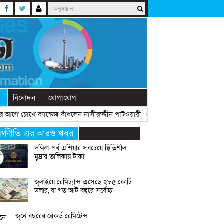
বিনোদন
যোগাযোগ
আগে চোখে ব্যান্ডেজ বাঁধলেন নাসীরুদ্দীন পাটওয়ারী
» «
দেশে নতুন দলের আত্মপ্রকাশ, 
র্থনীতি এর আরও খবর
দক্ষিণ-পূর্ব এশিয়ার সবচেয়ে স্থিতিশীল
মুদ্রার তালিকায় টাকা
জুলাইয়ে রেমিট্যান্স এসেছে ২৮৫ কোটি
ডলার, যা গত আট বছরে সর্বোচ্চ
জুনে বছরের রেকর্ড রেমিটেন্স