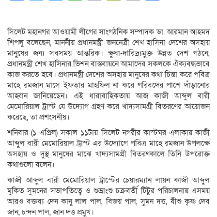
Link
সিলেট মহানগর আওয়ামী লীগের সাংগঠনিক সম্পাদক ডা. আরমান আহমদ
শিপলু বলেছেন, মাননীয় প্রধানমন্ত্রী জননেত্রী শেখ হাসিনা দেশের অসহায়
মানুষের জন্য সবসময় আন্তরিক। ক্ষুধা-দারিদ্র্যমুক্ত উন্নত দেশ গঠনে,
প্রধানমন্ত্রী শেখ হাসিনার ভিশন বাস্তবায়নে আমাদের সকলকে ঐক্যবদ্ধভাবে
কাজ করতে হবে। প্রধানমন্ত্রী দেশের অসহায় মানুষের কথা চিন্তা করে পবিত্র
মাহে রমজান মাসে ইফতার মাহফিল না করে গরিবদের পাশে দাঁড়ানোর
আহ্বান জানিয়েছেন। এই ধারাবাহিকতায় আজ কাজী আব্দুল বারী
মেমোরিয়াল ট্রাস্ট যে উদ্যোগ গ্রহণ করে খাদ্যসামগ্রী বিতরণের আয়োজন
করেছে, তা প্রশংসনীয়।
শনিবার (১ এপ্রিল) সকাল ১১টায় সিলেট নগরীর কাস্টঘর এলাকায় কাজী
আব্দুল বারী মেমোরিয়াল ট্রাস্ট এর উদ্যোগে পবিত্র মাহে রমজান উপলক্ষে
অসহায় ও দুস্থ মানুষের মাঝে খাদ্যসামগ্রী বিতরণকালে তিনি উপরোক্ত
কথাগুলো বলেন।
কাজী আব্দুল বারী মেমোরিয়াল ট্রাস্টের চেয়ারম্যান লায়ন কাজী আব্দুল
মুকিত সুমনের সভাপতিত্বে ও শুভ্রাংশু চক্রবর্তী টিটুর পরিচালনায় এসময়
আরও বক্তব্য দেন কানু লাল পাল, বিজয় পাল, সুমন দত্ত, যীশু কৃষ্ণ দেব
জান, চন্দন পাল, জান দত্ত প্রমুখ।