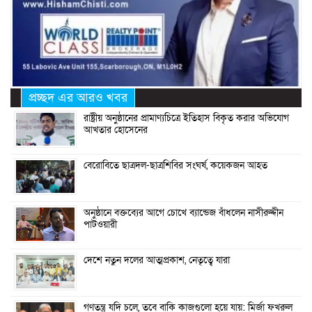
প্রচ্ছদ এর আরও খবর
রাষ্ট্রীয় অনুষ্ঠানের প্রামাণ্যচিত্রে ইতিহাস বিকৃত করার অভিযোগ
আখতার হোসেনের
বেরোবিতে ছাত্রদল-ছাত্রশিবির সংঘর্ষ, কয়েকজন আহত
অনুষ্ঠানে বক্তব্যের আগে চোখে ব্যান্ডেজ বাঁধলেন নাসীরুদ্দীন
পাটওয়ারী
দেশে নতুন দলের আত্মপ্রকাশ, নেতৃত্বে যারা
গণতন্ত্র যদি চলে, তবে বাকি কাজগুলো হয়ে যায়: মির্জা ফখরুল