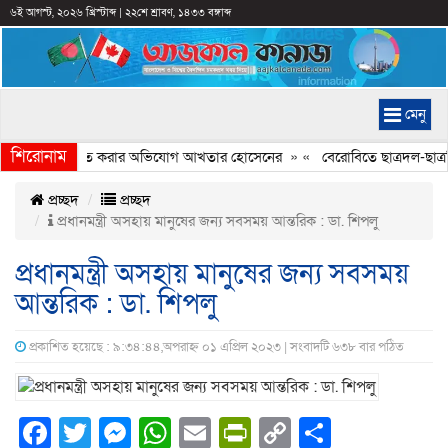
৬ই আগস্ট, ২০২৬ খ্রিস্টাব্দ
|
২২শে শ্রাবণ, ১৪৩৩ বঙ্গাব্দ
মেনু
শিরোনাম
্যচিত্রে ইতিহাস বিকৃত করার অভিযোগ আখতার হোসেনের
» «
বেরোবিতে ছাত্রদল-ছাত্রশ
প্রচ্ছদ
প্রচ্ছদ
প্রধানমন্ত্রী অসহায় মানুষের জন্য সবসময় আন্তরিক : ডা. শিপলু
প্রধানমন্ত্রী অসহায় মানুষের জন্য সবসময়
আন্তরিক : ডা. শিপলু
প্রকাশিত হয়েছে : ৯:৩৪:৪৪,অপরাহ্ন ০১ এপ্রিল ২০২৩ | সংবাদটি ৬৩৮ বার পঠিত
Facebook
Twitter
Messenger
WhatsApp
Email
PrintFriendly
Copy
Share