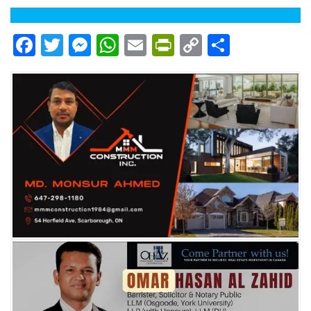
Facebook
Twitter
Messenger
WhatsApp
Email
PrintFriendly
Copy
Share
Link