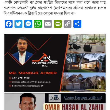
একটি বেসরকারি ব্যাংকের সংশ্লিষ্ট বিভাগের সঙ্গে কথা বলে জানা যায়,
ন্যাশনাল পেমেন্ট সুইচ বাংলাদেশ (এনপিএসবি) প্রক্রিয়া বাধাগ্রস্ত হলেও
বিএফটিএন-চেক ক্লিয়ারিংয়ে কোনো সমস্যা ছিল না।
Facebook
Twitter
Messenger
WhatsApp
Email
PrintFriendly
Copy
Share
Link