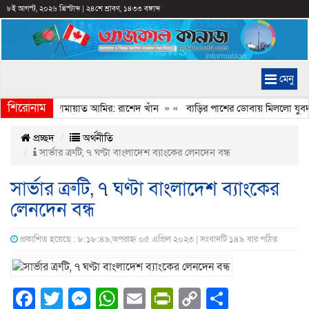
৮ই আগস্ট, ২০২৬ খ্রিস্টাব্দ
|
২৪শে শ্রাবণ, ১৪৩৩ বঙ্গাব্দ
মেনু
শিরোনাম
বেইমানি করেন জামায়াত আমির: রাশেদ খাঁন
» «
বাড়ির পাশের ডোবায় মিললো যুবদল 
প্রচ্ছদ
অর্থনীতি
সার্ভার ত্রুটি, ৭ ঘণ্টা বাংলাদেশ ব্যাংকের লেনদেন বন্ধ
সার্ভার ত্রুটি, ৭ ঘণ্টা বাংলাদেশ ব্যাংকের
লেনদেন বন্ধ
প্রকাশিত হয়েছে : ৮:১৮:৪৯,অপরাহ্ন ০৫ এপ্রিল ২০২৩ | সংবাদটি ১৪৯ বার পঠিত
Facebook
Twitter
Messenger
WhatsApp
Email
PrintFriendly
Copy
Share