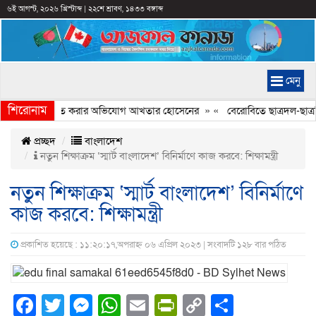
৬ই আগস্ট, ২০২৬ খ্রিস্টাব্দ
|
২২শে শ্রাবণ, ১৪৩৩ বঙ্গাব্দ
মেনু
শিরোনাম
্যচিত্রে ইতিহাস বিকৃত করার অভিযোগ আখতার হোসেনের
» «
বেরোবিতে ছাত্রদল-ছাত্রশ
প্রচ্ছদ
বাংলাদেশ
নতুন শিক্ষাক্রম ‘স্মার্ট বাংলাদেশ’ বিনির্মাণে কাজ করবে: শিক্ষামন্ত্রী
নতুন শিক্ষাক্রম ‘স্মার্ট বাংলাদেশ’ বিনির্মাণে
কাজ করবে: শিক্ষামন্ত্রী
প্রকাশিত হয়েছে : ১১:২০:১৭,অপরাহ্ন ০৬ এপ্রিল ২০২৩ | সংবাদটি ১২৮ বার পঠিত
Facebook
Twitter
Messenger
WhatsApp
Email
PrintFriendly
Copy
Share