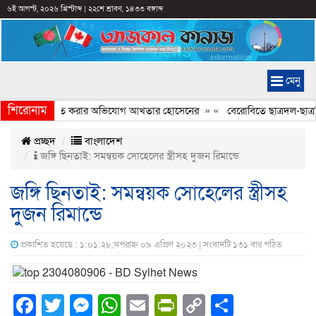
৬ই আগস্ট, ২০২৬ খ্রিস্টাব্দ
|
২২শে শ্রাবণ, ১৪৩৩ বঙ্গাব্দ
মেনু
শিরোনাম
ণ্যচিত্রে ইতিহাস বিকৃত করার অভিযোগ আখতার হোসেনের
» «
বেরোবিতে ছাত্রদল-ছাত্রশ
প্রচ্ছদ
বাংলাদেশ
জঙ্গি ছিনতাই: সমন্বয়ক সোহেলের স্ত্রীসহ দুজন রিমান্ডে
জঙ্গি ছিনতাই: সমন্বয়ক সোহেলের স্ত্রীসহ
দুজন রিমান্ডে
প্রকাশিত হয়েছে : ১:০১:২৮,অপরাহ্ন ০৯ এপ্রিল ২০২৩ | সংবাদটি ১৩১ বার পঠিত
Facebook
Twitter
Messenger
WhatsApp
Email
PrintFriendly
Copy
Share