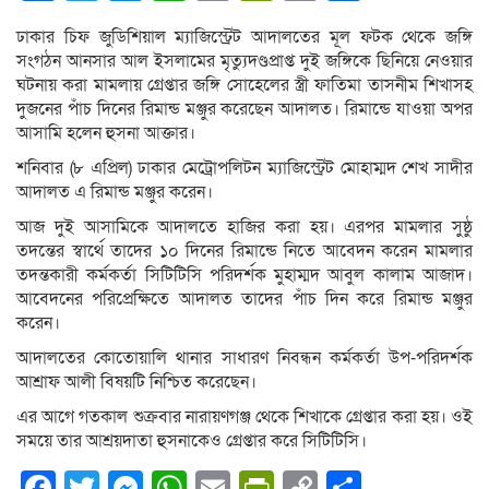
Link
ঢাকার চিফ জুডিশিয়াল ম্যাজিস্ট্রেট আদালতের মূল ফটক থেকে জঙ্গি
সংগঠন আনসার আল ইসলামের মৃত্যুদণ্ডপ্রাপ্ত দুই জঙ্গিকে ছিনিয়ে নেওয়ার
ঘটনায় করা মামলায় গ্রেপ্তার জঙ্গি সোহেলের স্ত্রী ফাতিমা তাসনীম শিখাসহ
দুজনের পাঁচ দিনের রিমান্ড মঞ্জুর করেছেন আদালত। রিমান্ডে যাওয়া অপর
আসামি হলেন হুসনা আক্তার।
শনিবার (৮ এপ্রিল) ঢাকার মেট্রোপলিটন ম্যাজিস্ট্রেট মোহাম্মদ শেখ সাদীর
আদালত এ রিমান্ড মঞ্জুর করেন।
আজ দুই আসামিকে আদালতে হাজির করা হয়। এরপর মামলার সুষ্ঠু
তদন্তের স্বার্থে তাদের ১০ দিনের রিমান্ডে নিতে আবেদন করেন মামলার
তদন্তকারী কর্মকর্তা সিটিটিসি পরিদর্শক মুহাম্মদ আবুল কালাম আজাদ।
আবেদনের পরিপ্রেক্ষিতে আদালত তাদের পাঁচ দিন করে রিমান্ড মঞ্জুর
করেন।
আদালতের কোতোয়ালি থানার সাধারণ নিবন্ধন কর্মকর্তা উপ-পরিদর্শক
আশ্রাফ আলী বিষয়টি নিশ্চিত করেছেন।
এর আগে গতকাল শুক্রবার নারায়ণগঞ্জ থেকে শিখাকে গ্রেপ্তার করা হয়। ওই
সময়ে তার আশ্রয়দাতা হুসনাকেও গ্রেপ্তার করে সিটিটিসি।
Facebook
Twitter
Messenger
WhatsApp
Email
PrintFriendly
Copy
Share