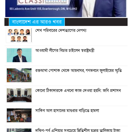
বাংলাদেশ এর আরও খবর
শেখ পরিবারের দেশত্যাগের নেপথ্য
আওয়ামী লীগের বিচার চাইলেন স্বরাষ্ট্রমন্ত্রী
রক্তমাখা পোশাক থেকে আয়নাঘর, গণভবনে জুলাইয়ের স্মৃতি
কোনো ঠিকাদারকে এখনো কাজ দেওয়া হয়নি: জবি প্রশাসন
সাকিব আল হাসানের মাগুরার বাড়িতে হামলা
দক্ষিণ-পূর্ব এশিয়ার সবচেয়ে স্থিতিশীল মুদ্রার তালিকায় টাকা