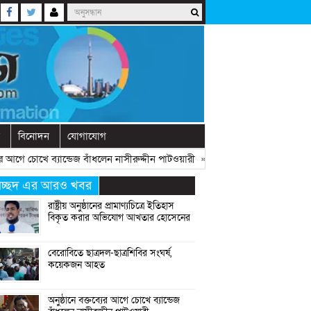
বিনোদন
যোগাযোগ
গে চোখে ব্যান্ডেজ বাঁধলেন নাসীরুদ্দীন পাটওয়ারী
» «
দেশে নতুন দলের আত্মপ্রকাশ, 
্রচ্ছদ এর আরও খবর
রাষ্ট্রীয় অনুষ্ঠানের প্রামাণ্যচিত্রে ইতিহাস
বিকৃত করার অভিযোগ আখতার হোসেনের
বেরোবিতে ছাত্রদল-ছাত্রশিবির সংঘর্ষ,
কয়েকজন আহত
অনুষ্ঠানে বক্তব্যের আগে চোখে ব্যান্ডেজ