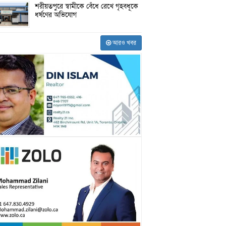
শরীয়তপুরে স্বামীকে বেঁধে রেখে গৃহবধূকে
ধর্ষণের অভিযোগ
আরও খবর