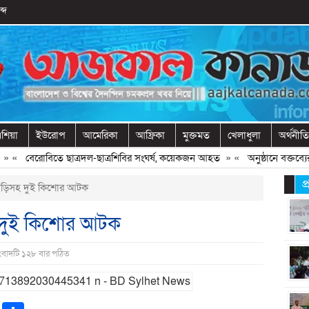
্দ
শিয়া
ইউরোপ
আমেরিকা
আফ্রিকা
মুক্তমত
খেলাধুলা
অর্থনীতি
«
বেরোবিতে ছাত্রদল-ছাত্রশিবির সংঘর্ষ, কয়েকজন আহত
» «
অনুষ্ঠানে বক্তব্যের আ
প
বিড়িসহ দুই কিশোর আটক
হ দুই কিশোর আটক
সংবাদটি ১২৮ বার পঠিত