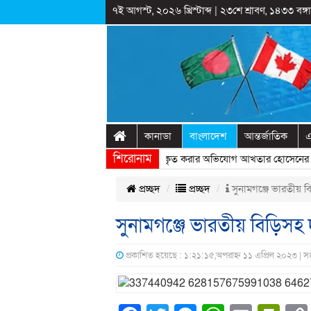
৭ই আগস্ট, ২০২৬ খ্রিস্টাব্দ
|
২৩শে শ্রাবণ, ১৪৩৩ বঙ্গাব
কানাডা
বাংলাদেশ
আন্তর্জাতিক
এ
শিরোনাম
রাষ্ট্রীয় অনুষ্ঠানের প্রামাণ্যচিত্রে ইতিহাস বিকৃত করার অভিযোগ আখতার হোসেনের
» 
প্রচ্ছদ
প্রচ্ছদ
সুনামগঞ্জে ভারতীয় 
সুনামগঞ্জে ভারতীয় বিড়িস
প্রকাশিত হয়েছে : ১:২১:১৫,অপরাহ্ন ১১ এপ্রিল ২০২৩ | 