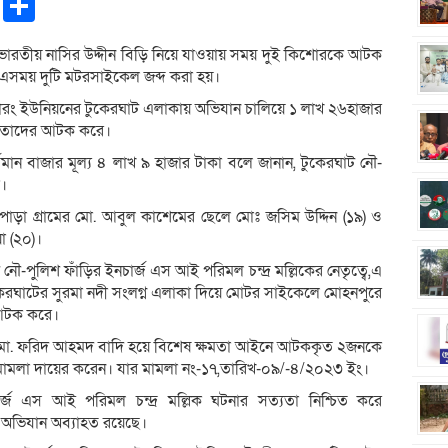
pp
ntFriendly
Copy
Share
Link
ারতীয় নাসির উদ্দীন বিড়ি নিয়ে যাওয়ায় সময় দুই কিশোরকে আটক
। এসময় দুটি মটরসাইকেল জব্দ করা হয়।
রং ইউনিয়নের টুকেরঘাট এলাকায় অভিযান চালিয়ে ১ লাখ ২৬হাজার
হ তাদের আটক করে।
তমান বাজার মূল্য ৪ লাখ ৯ হাজার টাকা বলে জানান, টুকেরঘাট নৌ-
ক।
িপাড়া গ্রামের মো. আবুল কাশেমের ছেলে মোঃ জসিম উদ্দিন (১৯) ও
া (২০)।
নৌ-পুলিশ ফাঁড়ির ইনচার্জ এস আই পরিমল চন্দ্র মল্লিকের নেতৃত্বে,এ
ঘাটের সুরমা নদী সংলগ্ন এলাকা দিয়ে মোটর সাইকেলে মোহনপুরে
 আটক করে।
 মো. ফরিদ আহমদ বাদি হয়ে বিশেষ ক্ষমতা আইনে আটককৃত ২জনকে
মামলা দায়ের করেন। যার মামলা নং-১৭,তারিখ-০৯/-৪/২০২৩ ইং।
ার্জ এস আই পরিমল চন্দ্র মল্লিক ঘটনার সত্যতা নিশ্চিত করে
অভিযান অব্যাহত রয়েছে।