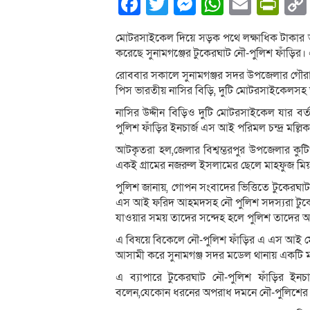
Facebook
Twitter
Messenger
WhatsA
Email
Pri
মোটরসাইকেল দিয়ে সড়ক পথে লক্ষাধিক টাকার ভ
করেছে সুনামগঞ্জের টুকেরঘাট নৌ-পুলিশ ফাঁড়ির
রোববার সকালে সুনামগঞ্জর সদর উপজেলার গৌরা
পিস ভারতীয় নাসির বিড়ি, দুটি মোটরসাইকেলস
নাসির উদ্দীন বিড়িও দুটি মোটরসাইকেল যার বর্
পুলিশ ফাঁড়ির ইনচার্জ এস আই পরিমল চন্দ্র মল্লি
আটকৃতরা হল,জেলার বিশ্বম্ভরপুর উপজেলার কুট
একই গ্রামের নজরুল ইসলামের ছেলে মাহফুজ মিয়
পুলিশ জানায়, গোপন সংবাদের ভিত্তিতে টুকেরঘাট 
এস আই ফরিদ আহমদসহ নৌ পুলিশ সদস্যরা টুকের
যাওয়ার সময় তাদের সন্দেহ হলে পুলিশ তাদের
এ বিষয়ে বিকেলে নৌ-পুলিশ ফাঁড়ির এ এস আই
আসামী করে সুনামগঞ্জ সদর মডেল থানায় একটি 
এ ব্যাপারে টুকেরঘাট নৌ-পুলিশ ফাঁড়ির ইনচ
বলেন,যেকোন ধরনের অপরাধ দমনে নৌ-পুলিশের 