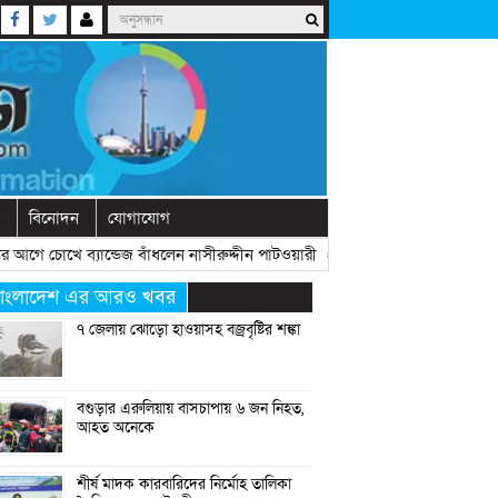
বিনোদন
যোগাযোগ
আগে চোখে ব্যান্ডেজ বাঁধলেন নাসীরুদ্দীন পাটওয়ারী
» «
দেশে নতুন দলের আত্মপ্রকাশ,
াংলাদেশ এর আরও খবর
৭ জেলায় ঝোড়ো হাওয়াসহ বজ্রবৃষ্টির শঙ্কা
বগুড়ার এরুলিয়ায় বাসচাপায় ৬ জন নিহত,
আহত অনেকে
শীর্ষ মাদক কারবারিদের নির্মোহ তালিকা