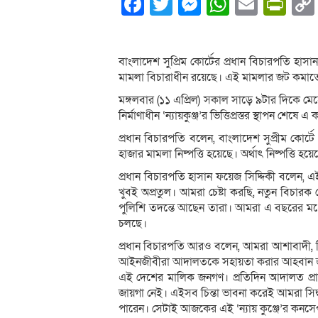
Facebook
Twitter
Messenger
WhatsA
Email
Pri
বাংলাদেশ সুপ্রিম কোর্টের প্রধান বিচারপতি হাস
মামলা বিচারাধীন রয়েছে। এই মামলার জট কমাতে 
মঙ্গলবার (১১ এপ্রিল) সকাল সাড়ে ৯টার দিকে মেহের
নির্মাণাধীন ‘ন্যায়কুঞ্জ’র ভিত্তিপ্রস্তর স্থাপন শেষে
প্রধান বিচারপতি বলেন, বাংলাদেশ সুপ্রীম কো
হাজার মামলা নিষ্পত্তি হয়েছে। অর্থাৎ নিষ্পত্তি 
প্রধান বিচারপতি হাসান ফয়েজ সিদ্দিকী বলেন, এ
খুবই অপ্রতুল। আমরা চেষ্টা করছি, নতুন বিচারক
পুলিশি তদন্তে আছেন তারা। আমরা এ বছরের মধ্
চলছে।
প্রধান বিচারপতি আরও বলেন, আমরা আশাবাদী, বি
আইনজীবীরা আদালতকে সহায়তা করার আহবান জা
এই দেশের মালিক জনগণ। প্রতিদিন আদালত প্
জায়গা নেই। এইসব চিন্তা ভাবনা করেই আমরা সিদ্ধা
পারেন। সেটাই আজকের এই ‘ন্যায় কুঞ্জে’র কনসেপ