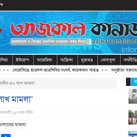
্দ
শিয়া
ইউরোপ
আমেরিকা
আফ্রিকা
মুক্তমত
খেলাধুলা
অর্থনীতি
 «
বেরোবিতে ছাত্রদল-ছাত্রশিবির সংঘর্ষ, কয়েকজন আহত
» «
অনুষ্ঠানে বক্তব্যের 
ব
রাধীন ৪০ লাখ মামলা’
লাখ মামলা’
 সংবাদটি ১১৭ বার পঠিত