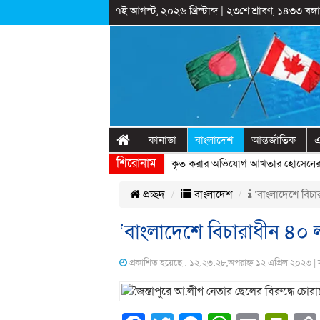
৭ই আগস্ট, ২০২৬ খ্রিস্টাব্দ
|
২৩শে শ্রাবণ, ১৪৩৩ বঙ্গাব
কানাডা
বাংলাদেশ
আন্তর্জাতিক
এ
শিরোনাম
রাষ্ট্রীয় অনুষ্ঠানের প্রামাণ্যচিত্রে ইতিহাস বিকৃত করার অভিযোগ আখতার হোসেনের
»
প্রচ্ছদ
বাংলাদেশ
‘বাংলাদেশে বিচা
‘বাংলাদেশে বিচারাধীন ৪০ 
প্রকাশিত হয়েছে : ১২:২৩:২৮,অপরাহ্ন ১২ এপ্রিল ২০২৩ |