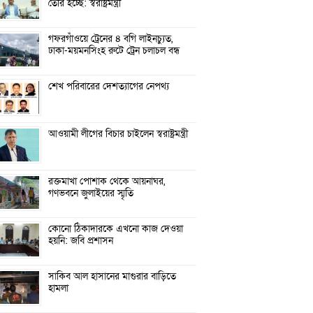
তৈরি হচ্ছে: স্বরাষ্ট্রমন্ত্রী
গফরগাঁওয়ে ট্রেনের ৪ বগি লাইনচ্যুত,
ঢাকা-ময়মনসিংহ রুটে ট্রেন চলাচল বন্ধ
শেখ পরিবারের দেশত্যাগের নেপথ্য
আওয়ামী লীগের বিচার চাইলেন স্বরাষ্ট্রমন্ত্রী
রক্তমাখা পোশাক থেকে আয়নাঘর,
গণভবনে জুলাইয়ের স্মৃতি
কোনো ঠিকাদারকে এখনো কাজ দেওয়া
হয়নি: জবি প্রশাসন
সাকিব আল হাসানের মাগুরার বাড়িতে
হামলা