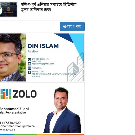
দক্ষিণ-পূর্ব এশিয়ার সবচেয়ে স্থিতিশীল
মুদ্রার তালিকায় টাকা
আরও খবর