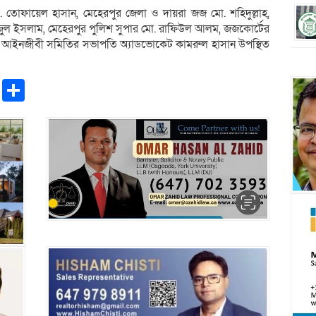
মো. তোফায়েল হাসান, মেহেরপুর জেলা ও দায়রা জজ মো. শহিদুল্লাহ,
িজুল ইসলাম, মেহেরপুর পুলিশ সুপার মো. রাফিউল আলম, জজকোর্টের
য ও আইনজীবী সমিতির সভাপতি অ্যাডভোকেট কামরুল হাসান উপস্থিত
pp
ntFriendly
Copy
Share
Link