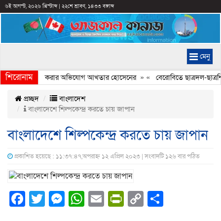
৬ই আগস্ট, ২০২৬ খ্রিস্টাব্দ
|
২২শে শ্রাবণ, ১৪৩৩ বঙ্গাব্দ
মেনু
শিরোনাম
যচিত্রে ইতিহাস বিকৃত করার অভিযোগ আখতার হোসেনের
» «
বেরোবিতে ছাত্রদল-ছাত্রশি
প্রচ্ছদ
বাংলাদেশ
বাংলাদেশে শিল্পকেন্দ্র করতে চায় জাপান
বাংলাদেশে শিল্পকেন্দ্র করতে চায় জাপান
প্রকাশিত হয়েছে : ১১:৩৭:৪৭,অপরাহ্ন ১২ এপ্রিল ২০২৩ | সংবাদটি ১২৬ বার পঠিত
Facebook
Twitter
Messenger
WhatsApp
Email
PrintFriendly
Copy
Share
Link