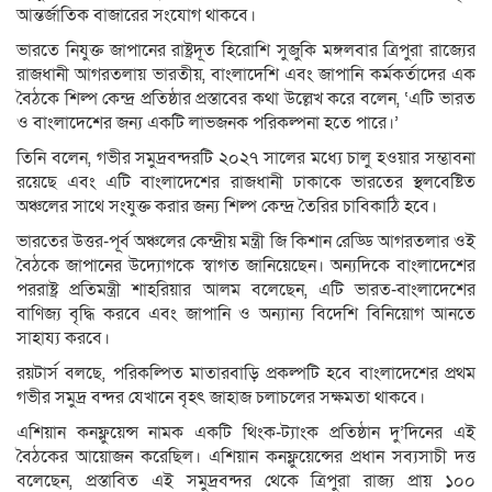
আন্তর্জাতিক বাজারের সংযোগ থাকবে।
ভারতে নিযুক্ত জাপানের রাষ্ট্রদূত হিরোশি সুজুকি মঙ্গলবার ত্রিপুরা রাজ্যের
রাজধানী আগরতলায় ভারতীয়, বাংলাদেশি এবং জাপানি কর্মকর্তাদের এক
বৈঠকে শিল্প কেন্দ্র প্রতিষ্ঠার প্রস্তাবের কথা উল্লেখ করে বলেন, ‘এটি ভারত
ও বাংলাদেশের জন্য একটি লাভজনক পরিকল্পনা হতে পারে।’
তিনি বলেন, গভীর সমুদ্রবন্দরটি ২০২৭ সালের মধ্যে চালু হওয়ার সম্ভাবনা
রয়েছে এবং এটি বাংলাদেশের রাজধানী ঢাকাকে ভারতের স্থলবেষ্টিত
অঞ্চলের সাথে সংযুক্ত করার জন্য শিল্প কেন্দ্র তৈরির চাবিকাঠি হবে।
ভারতের উত্তর-পূর্ব অঞ্চলের কেন্দ্রীয় মন্ত্রী জি কিশান রেড্ডি আগরতলার ওই
বৈঠকে জাপানের উদ্যোগকে স্বাগত জানিয়েছেন। অন্যদিকে বাংলাদেশের
পররাষ্ট্র প্রতিমন্ত্রী শাহরিয়ার আলম বলেছেন, এটি ভারত-বাংলাদেশের
বাণিজ্য বৃদ্ধি করবে এবং জাপানি ও অন্যান্য বিদেশি বিনিয়োগ আনতে
সাহায্য করবে।
রয়টার্স বলছে, পরিকল্পিত মাতারবাড়ি প্রকল্পটি হবে বাংলাদেশের প্রথম
গভীর সমুদ্র বন্দর যেখানে বৃহৎ জাহাজ চলাচলের সক্ষমতা থাকবে।
এশিয়ান কনফ্লুয়েন্স নামক একটি থিংক-ট্যাংক প্রতিষ্ঠান দু’দিনের এই
বৈঠকের আয়োজন করেছিল। এশিয়ান কনফ্লুয়েন্সের প্রধান সব্যসাচী দত্ত
বলেছেন, প্রস্তাবিত এই সমুদ্রবন্দর থেকে ত্রিপুরা রাজ্য প্রায় ১০০