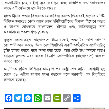
কিলোমিটার (৬২ মাইল) দূরে অবস্থিত এবং আঞ্চলিক রপ্তানিকারকদের
কাছে এটি গেটওয়ে হয়ে উঠতে পারে।’
মূলত চীনের প্রভাব বিস্তারকে মোকাবিলা করতে গিয়ে বেইজিংয়ের মাল্টি-
বিলিয়ন ডলারের বেল্ট অ্যান্ড রোড ইনিশিয়েটিভের বিকল্প হিসেবে ভারত
ও জাপান যৌথভাবে বাংলাদেশ, শ্রীলঙ্কা এবং আফ্রিকাজুড়ে নানা
অবকাঠামো প্রকল্প গড়ে তুলেছে।
সুজুকি জানিয়েছেন, বাংলাদেশে ইতোমধ্যেই ৩০০টির বেশি জাপানি
কোম্পানি কাজ করছে। উভয় দেশ শিগগিরই একটি অর্থনৈতিক অংশীদারিত্ব
চুক্তি স্বাক্ষর করবে বলে আশা করা হচ্ছে। আর সেটি উৎপাদনকে আরও
বাড়িয়ে তুলতে এবং আরও বিদেশি কোম্পানিকে (বাংলাদেশে) আকর্ষণ
করতে পারে।
অন্যদিকে ফুমিও কিশিদার আমন্ত্রণে প্রধানমন্ত্রী শেখ হাসিনা আগামী ২৫
থেকে ২৮ এপ্রিল জাপান সফর করবেন বলে সরকারি এক বিবৃতিতে
জানানো হয়েছে।
Facebook
Twitter
Messenger
WhatsApp
Email
PrintFriendly
Copy
Share
Link