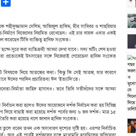
pp
ntFriendly
Copy
Share
Link
নায়ক শহীদুজ্জামান সেলিম, আজিজুল হাকিম, মীর সাব্বির ও শাহরিয়ার
-নির্মাণে নিজেদের নিয়মিত রেখেছেন। এই চার নায়ক এবার একই
 করেছেন টিভি ব্যক্তিত্ব হানিফ সংকেত।
ন্দে-সুরে করা ব্যতিক্রমী আড্ডা দেখা যাবে। সদ্য শুটিং শেষ হওয়া
া প্রত্যেকেই উৎসাহের সঙ্গে নিজেরাই গেয়েছেন! হানিফ সংকেত
ি বিষয়কে নিয়ে আতঙ্কের কথা। কিন্তু কি সেই আতঙ্ক, যার কারণে
বে ঈদের পরদিন প্রচারিতব্য ঈদ ‘ইত্যাদি’তে।
তা-নির্মাতা জাহিদ হাসানও। তবে তিনি সতীর্থদের সঙ্গে আড্ডা
র্শক নির্বাচন করা হলেও ঈদের আয়োজনে দর্শক নির্বাচন করা হয় বিভিন্ন
িয়ে বাছাই করা হয়েছে দর্শক পর্বের জন্য ৬ জন দর্শক। মাত্র ১৫
ণ তৈরি করা হয়েছে বলে জানান হানিফ সংকেত।
ুলে ধরেন তখন এক অসাধারণ দৃশ্যের সৃষ্টি হয়। এরপর নির্বাচিত
 পর্ব। আর এই পর্বেই দর্শকদের সঙ্গে মুখোমুখি হয়েছিলেন অভিনেতা