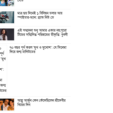
বোর্ড
মাত্র ছয় দিনেই ১ বিলিয়ন ডলার আয়
স্পাইডার-ম্যান: ব্র্যান্ড নিউ ডে
এই সম্মাননা শুধু আমার একার নয়,পুরো
টিমের সম্মিলিত পরিশ্রমের স্বীকৃতি: বুবলী
৭০ বছর পূর্ণ করল ‘মুখ ও মুখোশ’: যে সিনেমা
দিয়ে জন্ম ঢালিউডের
আল্লু আর্জুন কেন কেঁদেছিলেন শ্রীদেবীর
বিয়ের দিন