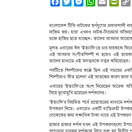
Facebook
Twitter
Messenger
WhatsA
Email
Pri
বাংলাদেশ টিভি নাটকের স্বর্ণযুগের প্রভাবশালী 
নাজিম জয়। যারা এখনও নাটক-সিনেমায় অভিনয়ে
মঞ্চে হাজির হতে যাচ্ছেন। তাদের আড্ডার আয়োজন
মূলত এবারের ঈদ ‘ইত্যাদি’তে চার নায়ককে ঘিরে ছ
এই আড্ডায় সংগীতশিল্পী না হয়েও এই তারকার
তাদের মাধ্যমে এই অসম্ভবকে সম্ভব করিয়েছেন।
পর্বটিতে শিল্পীদের কণ্ঠে ছিল এই সময়ের একট
শিল্পীরাও ভীত হলেন! এই আতঙ্কের কারণ জানা যা
এবারের ‘ইত্যাদি’তে অংশ নিয়েছেন আরেক অভিনে
নিয়ে মুখোমুখি হয়েছেন দর্শকদের।
‘ইত্যাদি’র নিয়মিত পর্বে প্রশ্নোত্তরের মাধ্যমে দ
উপকরণ দিয়ে। এবারেও একটি ব্যতিক্রমী উপকরণ দ
সেকেন্ডের জন্য লক্ষাধিক টাকা ব্যয়ে এই উপকর
হাজার হাজার দর্শক যখন এই উপকরণগুলো উপরে ত
ভাগ্যবান চারজন দর্শককে নিয়ে শুরু হয় দ্বিতীয়