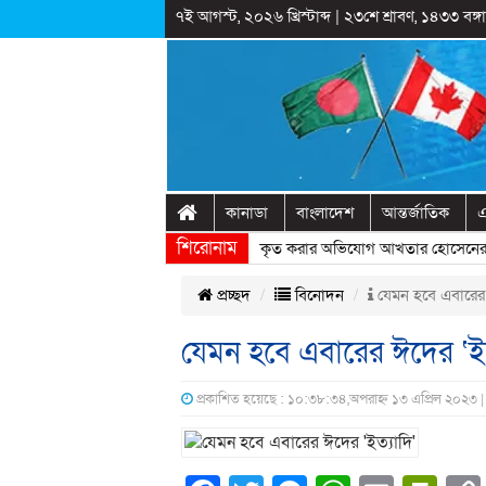
৭ই আগস্ট, ২০২৬ খ্রিস্টাব্দ
|
২৩শে শ্রাবণ, ১৪৩৩ বঙ্গাব
কানাডা
বাংলাদেশ
আন্তর্জাতিক
এ
শিরোনাম
রাষ্ট্রীয় অনুষ্ঠানের প্রামাণ্যচিত্রে ইতিহাস বিকৃত করার অভিযোগ আখতার হোসেনের
» 
প্রচ্ছদ
বিনোদন
যেমন হবে এবারের 
যেমন হবে এবারের ঈদের ‘ইত
প্রকাশিত হয়েছে : ১০:৩৮:৩৪,অপরাহ্ন ১৩ এপ্রিল ২০২৩ |