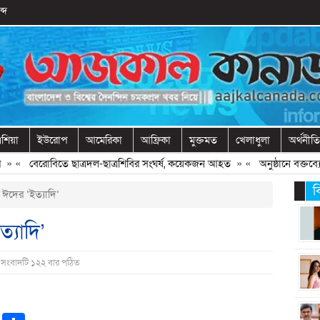
্দ
শিয়া
ইউরোপ
আমেরিকা
আফ্রিকা
মুক্তমত
খেলাধুলা
অর্থনীতি
«
বেরোবিতে ছাত্রদল-ছাত্রশিবির সংঘর্ষ, কয়েকজন আহত
» «
অনুষ্ঠানে বক্তব্যের 
ব
ঈদের ‘ইত্যাদি’
্যাদি’
 সংবাদটি ১২২ বার পঠিত