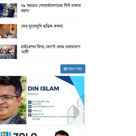
৭৯ বছরেও শোয়ার্জনেগারের ফিট থাকার
রহস্য
ফের মুখোমুখি হৃতিক-কঙ্গনা
মাইগ্রেশন ফিল্ম ফেস্টে প্রথম রানারআপ
‘মাটি’
আরও খবর