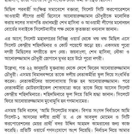
ছাত্রলীগ, তাতী লীগের বিপুর সংখ্যক নেতা কর্মী উপস্থিত ছিলেন।
মিছিল পরবর্তী সংক্ষিপ্ত সমাবেশে বক্তারা, সিলেট সিটি করপোরেশনে
আওয়ামী লীগের প্রার্থী হিসেবে আনোয়ারুজ্জামান চৌধুরীকে মনোনিত
করায় দলের সভাপতি প্রধানমন্ত্রী শেখ হাসিনা ও আওয়ামী লীগের মনোনয়ন
বোর্ডের সবাইকে সিলেটবাসীর পক্ষ থেকে কৃতজ্ঞতা ধন্যবাদ জানান।
এর আগে, সিলেট মহানগরের বিভিন্ন ওয়ার্ড থেকে খন্ড খন্ড মিছিল এসে
সিলেট কেন্দ্রীয় শহিদমিনার ও কোর্ট পয়েন্টে জড়ো হয়। একসময় পুরো
নগরী মিছিলের নগরীতে রূপ নেয়। জয়বাংলা, শেখ হাসিনা, নৌকা ও
আনোরুজ্জামান চৌধুরী স্লোগানে মুখর হয়ে উঠে পুরো নগরী।
উল্লেখ্য, গত ২২ জানুয়ারি যুক্তরাজ্য থেকে দেশে ফিরেন আনোয়ারুজ্জামান
চৌধুরী। এসময় বিমানবন্দরে তাকে দলীয় নেতাকর্মীরা ফুল দিয়ে সংবর্ধিত
করেন। নেতাকর্মীদের ভালোবাসায় সিক্ত হন আনোয়ারুজ্জামান। পরে
নেতাকর্মীরা মোটরসাইকেল শোভাযাত্রা করে তাকে নিয়ে আসেন সিলেট
কেন্দ্রীয় শহিদমিনারে। শহিদমিনারে ফুল দিয়ে তিনি শ্রদ্ধা জানান। সিলেটে
ফিরে আনোয়ারুজ্জামান মুখোমুখি হন গণমাধ্যমের।
এসময় তিনি বলেন, ‘আমি সিলেটের সন্তান। বিগত সংসদ নির্বাচনে আমি
সিলেট-১ আসনের দলীয় প্রার্থী ড. এ কে আবদুল মোমেন ও সিটি
করপোরেশনের মেয়র প্রার্থী বদর উদ্দিন আহমদ কামরানের জন্য কাজ
করেছি। প্রতিটি ওয়ার্ডে গণসংযোগে অংশ নিয়েছি। নির্বাচন নিয়ে আমার