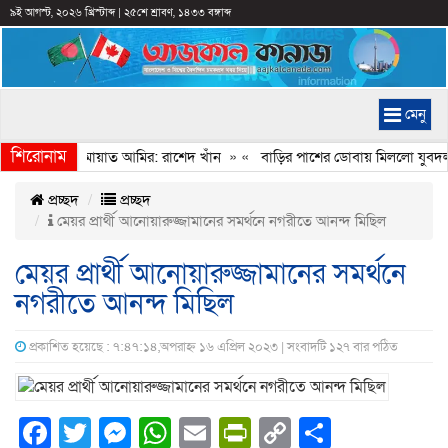
৯ই আগস্ট, ২০২৬ খ্রিস্টাব্দ
|
২৫শে শ্রাবণ, ১৪৩৩ বঙ্গাব্দ
মেনু
শিরোনাম
ইমানি করেন জামায়াত আমির: রাশেদ খাঁন
» «
বাড়ির পাশের ডোবায় মিললো যুবদল নে
প্রচ্ছদ
প্রচ্ছদ
মেয়র প্রার্থী আনোয়ারুজ্জামানের সমর্থনে নগরীতে আনন্দ মিছিল
মেয়র প্রার্থী আনোয়ারুজ্জামানের সমর্থনে
নগরীতে আনন্দ মিছিল
প্রকাশিত হয়েছে : ৭:৪৭:১৪,অপরাহ্ন ১৬ এপ্রিল ২০২৩ | সংবাদটি ১২৭ বার পঠিত
Facebook
Twitter
Messenger
WhatsApp
Email
PrintFriendly
Copy
Share