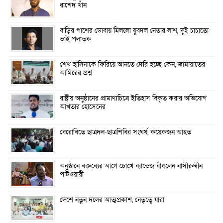
রাশেদ খাঁন
বাড়ির পাশের ডোবায় মিললো যুবদল নেতার লাশ, দুই চাচাতো
ভাই পলাতক
শেখ হাসিনাকে ফিরিয়ে আনতে দেরি হচ্ছে কেন, জামায়াতের
আমিরের প্রশ্ন
রাষ্ট্রীয় অনুষ্ঠানের প্রামাণ্যচিত্রে ইতিহাস বিকৃত করার অভিযোগ
আখতার হোসেনের
বেরোবিতে ছাত্রদল-ছাত্রশিবির সংঘর্ষ, কয়েকজন আহত
অনুষ্ঠানে বক্তব্যের আগে চোখে ব্যান্ডেজ বাঁধলেন নাসীরুদ্দীন
পাটওয়ারী
দেশে নতুন দলের আত্মপ্রকাশ, নেতৃত্বে যারা