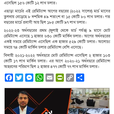
এসেছিল ১৫৬ কোটি ১২ লাখ ডলার।
এছাড়া মার্চের এই রেমিট্যান্স আগের বছরের (২০২২ সালের) মার্চ মাসের
তুলনায় বেড়েছে ৮ দশ‌মিক ৪৯ শতাংশ বা ১৫ কো‌টি ৮০ লাখ ডলার। গত
বছরের মার্চে প্রবাসী আয় ছিল ১৮৫ কোটি ৯৭ লাখ ডলার।
২০২২-২৩ অর্থবছরের প্রথম (জুলাই থেকে মার্চ পর্যন্ত) ৯ মাসে মোট
রেমিট্যান্স এসেছে ১ হাজার ৬৩০ কোটি মার্কিন ডলার। আগের অর্থবছরের
একই সময়ে রেমিট্যান্স এসেছিল এক হাজার ৫২৯ কোটি ডলার। আলোচ্য
সময়ে ৭৪ কোটি মার্কিন ডলার রেমিট্যান্স বেশি এসেছে।
বিদায়ী ২০২১-২০২২ অর্থবছরে মোট রেমিট্যান্স এসেছিল ২ হাজার ১০৩
কোটি ১৭ লাখ মার্কিন ডলার। এর আগে ২০২০-২১ অর্থবছরে রেমিট্যান্স
আহরণের পরিমাণ ছিল ২ হাজার ৪৭৭ কোটি ৭৭ লাখ মার্কিন ডলার।
Facebook
Twitter
Messenger
WhatsApp
Email
PrintFriendly
Copy
Share
Link