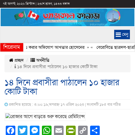
৭ই আগস্ট, ২০২৬ খ্রিস্টাব্দ
|
২৩শে শ্রাবণ, ১৪৩৩ বঙ্গাব্দ
মেনু
শিরোনাম
্যচিত্রে ইতিহাস বিকৃত করার অভিযোগ আখতার হোসেনের
» «
বেরোবিতে ছাত্রদল-ছাত্রশ
প্রচ্ছদ
অর্থনীতি
১৪ দিনে প্রবাসীরা পাঠালেন ১০ হাজার কো‌টি টাকা
১৪ দিনে প্রবাসীরা পাঠালেন ১০ হাজার
কো‌টি টাকা
প্রকাশিত হয়েছে : ৩:০০:১৯,অপরাহ্ন ১৭ এপ্রিল ২০২৩ | সংবাদটি ১৮৫ বার পঠিত
Facebook
Twitter
Messenger
WhatsApp
Email
PrintFriendly
Copy
Share