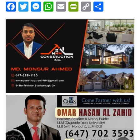
Facebook
Twitter
Messenger
WhatsApp
Email
PrintFriendly
Copy
Share
Link