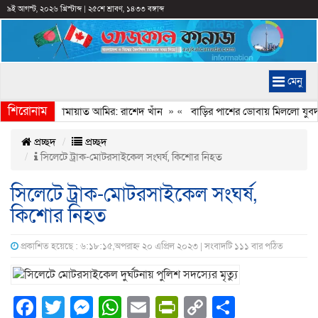
৯ই আগস্ট, ২০২৬ খ্রিস্টাব্দ
|
২৫শে শ্রাবণ, ১৪৩৩ বঙ্গাব্দ
মেনু
শিরোনাম
বেইমানি করেন জামায়াত আমির: রাশেদ খাঁন
» «
বাড়ির পাশের ডোবায় মিললো যুবদল 
প্রচ্ছদ
প্রচ্ছদ
সিলেটে ট্রাক-মোটরসাইকেল সংঘর্ষ, কিশোর নিহত
সিলেটে ট্রাক-মোটরসাইকেল সংঘর্ষ,
কিশোর নিহত
প্রকাশিত হয়েছে : ৬:১৮:১৫,অপরাহ্ন ২০ এপ্রিল ২০২৩ | সংবাদটি ১১১ বার পঠিত
Facebook
Twitter
Messenger
WhatsApp
Email
PrintFriendly
Copy
Share