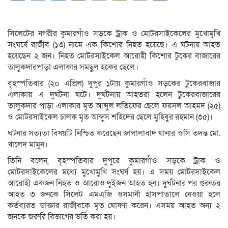
Link
সিলেটের নগরীর কুমারগাঁও সড়কে ট্রাক ও মোটরসাইকেলের মুখোমুখি
সংঘর্ষে রাজীব (১৩) নামে এক কিশোর নিহত হয়েছে। এ ঘটনায় আহত
হয়েছেন ২ জন। নিহত মোটরসাইকেল আরোহী কিশোর টু‌কের বাজা‌রের
তালুকদারপাড়া এলাকার সমছুল হকের ছেলে।
বৃহস্পতিবার (২০ এপ্রিল) দুপুর ১টায় কুমারগাঁও সড়কের টু‌কেরবাজা‌র
এলাকায় এ দুর্ঘটনা ঘটে। দুর্ঘটনায় আহতরা হলেন টু‌কেরবাজা‌রের
তালুকদার পাড়া এলাকার মৃত আব্দুল ল‌তিফের ছেলে ফয়সল আহমদ (২৫)
ও মোটরসাইকেল চালক মৃত আব্দুস শ‌হিদের ছেলে মু‌হিবুর রহমান (৩৫)।
ঘটনার সত্যতা বিষয়টি নিশ্চিত করেছেন জালালাবাদ থানার ওসি তদন্ত মো.
খালেদ মামুন।
তিনি বলেন, বৃহস্পতিবার দুপুরে কুমারগাঁও সড়কে ট্রাক ও
মোটরসাইকেলের মধ্যে মুখোমুখি সংঘর্ষ হয়। এ সময় মোটরসাই‌কেল
আরোহী একজন নিহত ও আরোও দুইজন আহত হন। দুর্ঘটনার পর গুরুতর
আহত ৩ জনকে সিলেট এমএ‌জি ওসমা‌নী হাসপাতা‌লে নেওয়া হলে
কর্তব্যরত ডাক্তার রাজীব‌কে মৃত ঘোষণা ক‌রেন। এসময় আহত অন্য ২
জন‌কে জরু‌রি বিভা‌গের ভ‌র্তি ক‌রা হয়।