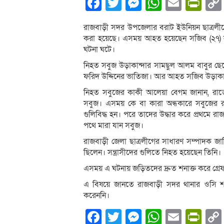
Facebook
Twitter
Messenger
WhatsA
Email
Pri
রাজবাড়ী সদর উপজেলার বরাট ইউনিয়ন ছাত্রলীগ
করা হয়েছে। এসময় আহত হ‌য়ে‌ছেন স‌জিব (২৭) ন
ঘটনা ঘ‌টে।
নিহত সবুজ উড়াকান্দার সামছুল আলম বাবুর ছে‌
ফ‌রিদ উদ্দিনের ভা‌তিজা। আর আহত স‌জিব উড়াকান
নিহত সবু‌জের কাকী আলেয়া বেগম জানান, রা‌ত
সবুজ। এসময় কে বা কারা অন্ধকারে সবু‌জের রু
গুলিবিদ্ধ হন। প‌রে তা‌দের উদ্ধার ক‌রে প্রথ‌ম
প‌থে মার‌া যান সবুজ।
রাজবাড়ী জেলা ছাত্রলী‌গের সাধারণ সম্পাদক জা‌
ছি‌লেন। সন্ত্রাসী‌দের গু‌লি‌তে নিহত হ‌য়ে‌ছেন তিনি।
এসময় এ ঘটন‌ায় জড়িতদের দ্রুত শনাক্ত ক‌রে গ্রে
এ বিষয়ে জানতে রাজবাড়ী সদর থানার ওসি শা
ক‌রেননি।
Facebook
Twitter
Messenger
WhatsA
Email
Pri