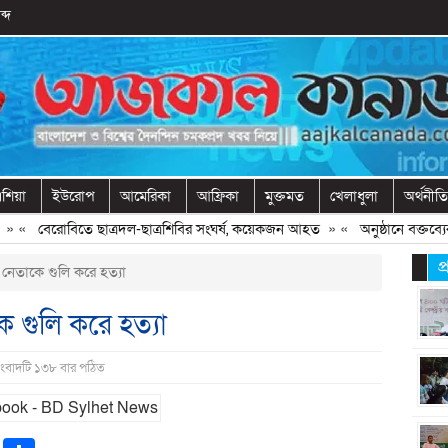
ব্দ
শিয়া
ইউরোপ
আমেরিকা
আফ্রিকা
মুক্তমত
খেলাধুলা
অর্থনীতি
«
বেরোবিতে ছাত্রদল-ছাত্রশিবির সংঘর্ষ, কয়েকজন আহত
» «
অনুষ্ঠানে বক্তব্যের 
প
 নেতাকে গু‌লি করে হত্যা
ে গু‌লি করে হত্যা
সংবাদটি ১৩৮ বার পঠিত