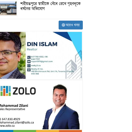
শরীয়তপুরে স্বামীকে বেঁধে রেখে গৃহবধূকে
ধর্ষণের অভিযোগ
আরও খবর