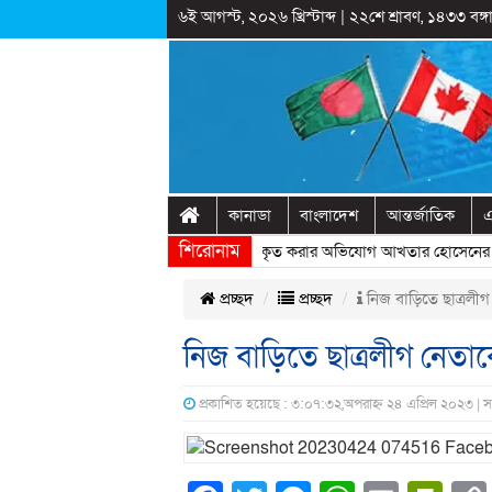
৬ই আগস্ট, ২০২৬ খ্রিস্টাব্দ
|
২২শে শ্রাবণ, ১৪৩৩ বঙ্গা
কানাডা
বাংলাদেশ
আন্তর্জাতিক
এ
শিরোনাম
রাষ্ট্রীয় অনুষ্ঠানের প্রামাণ্যচিত্রে ইতিহাস বিকৃত করার অভিযোগ আখতার হোসেনের
» 
প্রচ্ছদ
প্রচ্ছদ
নিজ বাড়ি‌তে ছাত্রলী‌গ
নিজ বাড়ি‌তে ছাত্রলী‌গ নেতাক
প্রকাশিত হয়েছে : ৩:০৭:৩২,অপরাহ্ন ২৪ এপ্রিল ২০২৩ | 