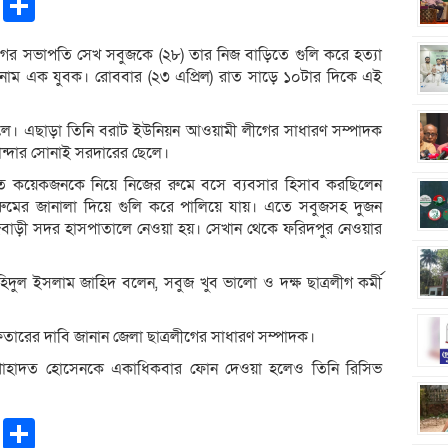
pp
ntFriendly
Copy
Share
Link
ের সভাপতি সেখ সবুজকে (২৮) তার নিজ বাড়ি‌তে গুলি করে হত্যা
া‌ম এক যুবক। রোববার (২৩ এপ্রিল) রাত সা‌ড়ে ১০টার দি‌কে এই
লে। এছাড়া তিনি বরাট ইউনিয়ন আওয়‌ামী লী‌গের সাধারণ সম্পাদক
্দার সোনাই সরদারের ছে‌লে।
ে কয়েকজনকে নিয়ে নিজের রু‌মে ব‌সে ব্যবসার হিসাব কর‌ছি‌লেন
‌মের জানালা দি‌য়ে গু‌লি ক‌রে পা‌লি‌য়ে যায়। এতে সবুজসহ দুজন
ে রাজবাড়ী সদর হাসপাতালে নেওয়া হয়। সেখান থে‌কে ফ‌রিদপুর নেওয়ার
হিদুল ইসলাম জা‌হিদ বলেন, সবুজ খুব ভালো ও দক্ষ ছাত্রলীগ কর্মী
ফতারের দা‌বি জানান জেলা ছাত্রলী‌গের সাধারণ সম্পাদক।
হাদত হোসেনকে একা‌ধিকবার ফোন দেওয়া হ‌লেও তি‌নি রি‌সিভ
pp
ntFriendly
Copy
Share