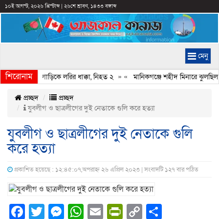
১০ই আগস্ট, ২০২৬ খ্রিস্টাব্দ
|
২৬শে শ্রাবণ, ১৪৩৩ বঙ্গাব্দ
মেনু
শিরোনাম
মনে থাকা চার গাড়িকে লরির ধাক্কা, নিহত ২
» «
মানিকগঞ্জে শহীদ মিনারে ঝুলছিল 
প্রচ্ছদ
প্রচ্ছদ
যুবলীগ ও ছাত্রলীগের দুই নেতাকে গুলি করে হত্যা
যুবলীগ ও ছাত্রলীগের দুই নেতাকে গুলি
করে হত্যা
প্রকাশিত হয়েছে : ১২:৪৫:০৭,অপরাহ্ন ২৬ এপ্রিল ২০২৩ | সংবাদটি ১২৭ বার পঠিত
Facebook
Twitter
Messenger
WhatsApp
Email
PrintFriendly
Copy
Share