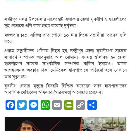
Link
লক্ষ্মীপুর সদর উপজেলার নাগেরহাট এলাকায় জেলা যুবলীগ ও ছাত্রলীগের
দুই নেতাকে গুলি করে হত্যা করেছে দুর্বৃত্তরা।
মঙ্গলবার (২৫ এপ্রিল) রাত পৌনে ১০ টার দিকে সন্ত্রাসীরা তাদের গুলি
করে।
প্রথমে সন্ত্রাসীদের গুলিতে নিহত হন, লক্ষ্মীপুর জেলা যুবলীগের সাবেক
সাধারণ সম্পাদক আবদুল্লাহ আল নোমান। এসময় গুলিবিদ্ধ হন জেলা
ছাত্রলীগের সাবেক সাংগঠনিক সম্পাদক রাকিব ইমামও। তাকে
আশঙ্কাজনক অবস্থায় ঢাকা মেডিকেল হাসপাতালে পাঠানো হলে সেখানে
তার মৃত্যু হয়।
যুবলীগ নেতার মৃত্যুর বিষয়টি নিশ্চিত করেছেন সদর হাসপাতালের
আবাসিক মেডিকেল অফিসার (আরএমও) আনোয়ার হোসেন।
Facebook
Twitter
Messenger
WhatsApp
Email
PrintFriendly
Copy
Share
Link